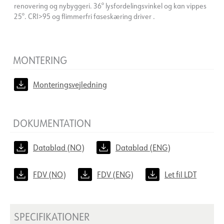
renovering og nybyggeri. 36° lysfordelingsvinkel og kan vippes
25°. CRI>95 og flimmerfri faseskæring driver .
MONTERING
Monteringsvejledning
DOKUMENTATION
Datablad (NO)
Datablad (ENG)
FDV (NO)
FDV (ENG)
Let fil LDT
SPECIFIKATIONER