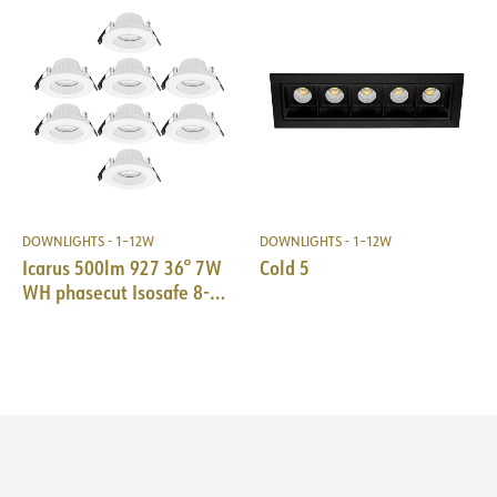
Strøm LED [mA]
350
Spænding ud, min. [V]
13
Spænding ud, max. [V]
16
DOWNLIGHTS - 1–12W
DOWNLIGHTS - 1–12W
Icarus 500lm 927 36° 7W
Cold 5
WH phasecut Isosafe 8-
pack