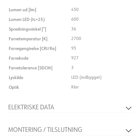
Lumen ud [lm]
450
Lumen LED (tc=25)
600
Spredningsvinkel [°]
36
Farvetemperatur [K]
2700
Farvegengivelse [CRI/Ra]
95
Farvekode
927
Farvetolerance [SDCM]
3
Lyskilde
LED (indbygget)
Optik
Klar
ELEKTRISKE DATA
Lysdæmpningstype
Fasedæmpbar
MONTERING / TILSLUTNING
Flimmerfri
Ja
230V 50Hz