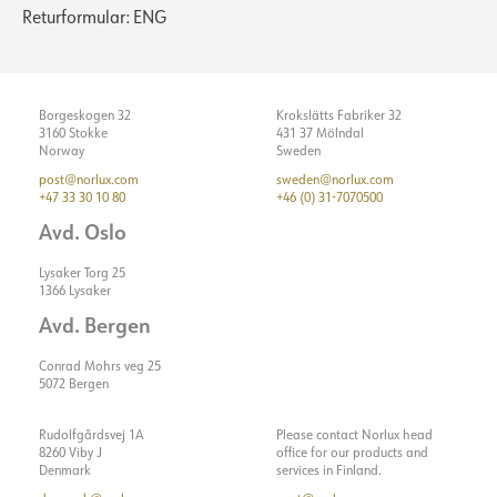
Returformular: ENG
Borgeskogen 32
Krokslätts Fabriker 32
3160 Stokke
431 37 Mölndal
Norway
Sweden
post@norlux.com
sweden@norlux.com
+47 33 30 10 80
+46 (0) 31-7070500
Avd. Oslo
Lysaker Torg 25
1366 Lysaker
Avd. Bergen
Conrad Mohrs veg 25
5072 Bergen
Rudolfgårdsvej 1A
Please contact Norlux head
8260 Viby J
office for our products and
Denmark
services in Finland.