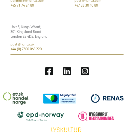
denmark@norlux.com
post@norlux.com
+45 71 74 24 80
+47 33 30 10 80
Unit 5, Kings Wharf,
301 Kingsland Road
London E8 4DS, England
post@norlux.uk
+44 (0) 7500 068 220