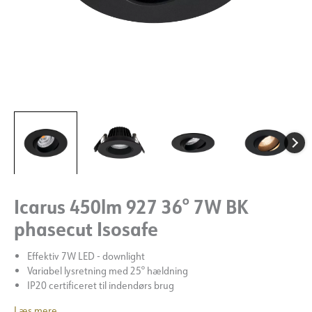
Icarus 450lm 927 36° 7W BK
phasecut Isosafe
Effektiv 7W LED - downlight
Variabel lysretning med 25° hældning
IP20 certificeret til indendørs brug
Læs mere