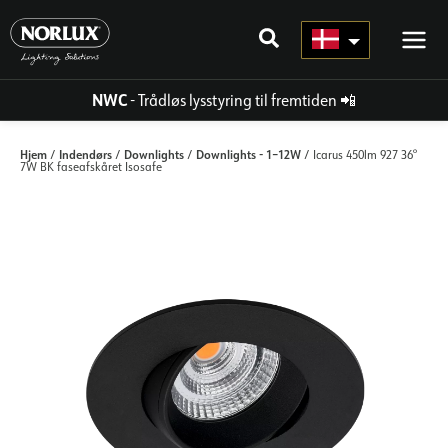
Gå
til
indhold
NWC
- Trådløs lysstyring til fremtiden
📲
Hjem
Indendørs
Downlights
Downlights - 1–12W
/
/
/
/ Icarus 450lm 927 36°
7W BK faseafskåret Isosafe