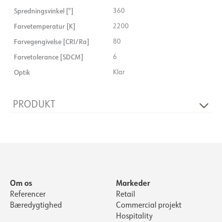
Spredningsvinkel [°]
360
Farvetemperatur [K]
2200
Farvegengivelse [CRI/Ra]
80
Farvetolerance [SDCM]
6
Optik
Klar
PRODUKT
Længde [mm]
140
Diameter [mm]
95
Levetid [h]
15 000
Om os
Markeder
Referencer
Retail
Bæredygtighed
Commercial projekt
Hospitality