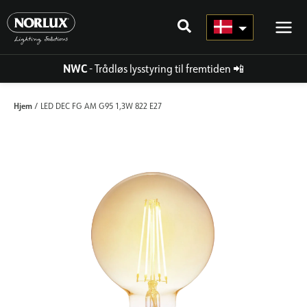
Gå
til
indhold
NWC
- Trådløs lysstyring til fremtiden
📲
Hjem
/ LED DEC FG AM G95 1,3W 822 E27