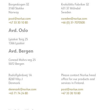
Borgeskogen 32
Krokslätts Fabriker 32
3160 Stokke
431 37 Mölndal
Norway
Sweden
post@norlux.com
sweden@norlux.com
+47 33 30 10 80
+46 (0) 31-7070500
Avd. Oslo
Lysaker Torg 25
1366 Lysaker
Avd. Bergen
Conrad Mohrs veg 25
5072 Bergen
Rudolfgårdsvej 1A
Please contact Norlux head
8260 Viby J
office for our products and
Denmark
services in Finland.
denmark@norlux.com
post@norlux.com
+45 71 74 24 80
+47 33 30 10 80