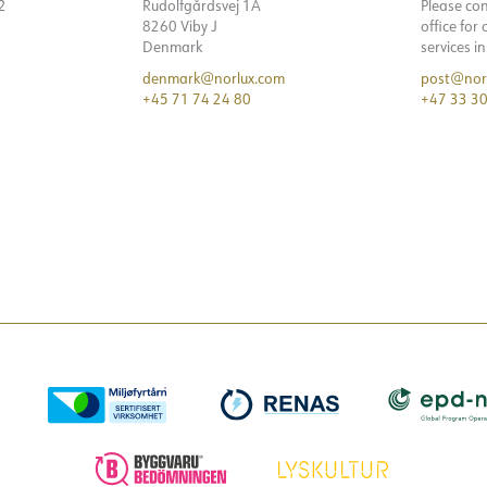
32
Rudolfgårdsvej 1A
Please co
8260 Viby J
office for
Denmark
services i
denmark@norlux.com
post@nor
+45 71 74 24 80
+47 33 30