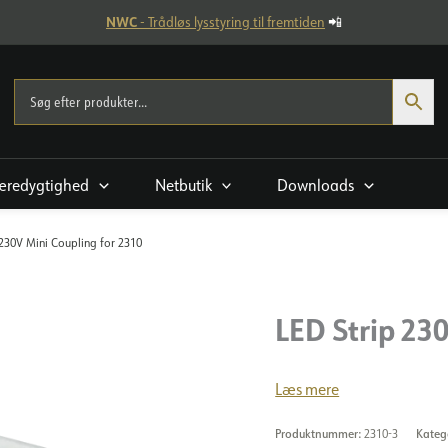
NWC
- Trådløs lysstyring til fremtiden
📲
æredygtighed
Netbutik
Downloads
 230V Mini Coupling for 2310
LED Strip 23
Læs mere
Produktnummer:
2310-3
Kateg