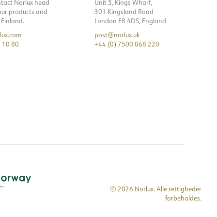
ntact Norlux head
Unit 5, Kings Wharf,
 our products and
301 Kingsland Road
n Finland.
London E8 4DS, England
lux.com
post@norlux.uk
 10 80
+44 (0) 7500 068 220
© 2026 Norlux. Alle rettigheder
forbeholdes.