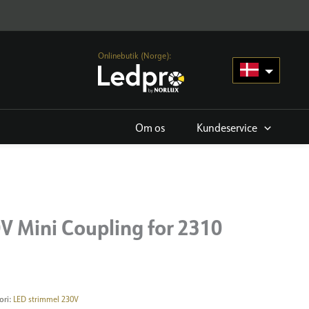
Onlinebutik (Norge):
Om os
Kundeservice
0V Mini Coupling for 2310
ori:
LED strimmel 230V