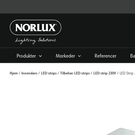
Gå
til
indhold
Produkter
Markeder
Referencer
B
Hjem
Innendørs
LED-strips
Tilbehør LED-strips
LED-strip 230V
/
/
/
/
/ LED Strip