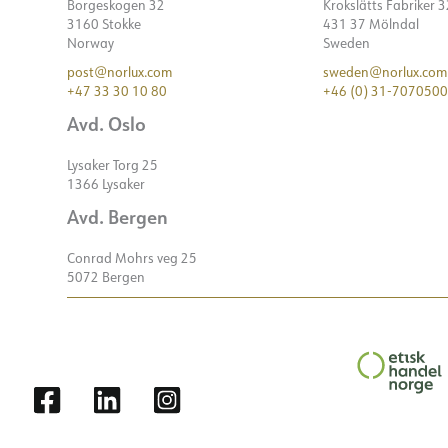
Borgeskogen 32
Krokslätts Fabriker 
3160 Stokke
431 37 Mölndal
Norway
Sweden
post@norlux.com
sweden@norlux.com
+47 33 30 10 80
+46 (0) 31-7070500
Avd. Oslo
Lysaker Torg 25
1366 Lysaker
Avd. Bergen
Conrad Mohrs veg 25
5072 Bergen