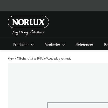
Gå
til
indhold
Produkter
Markeder
Referencer
B
Hjem
Tilbehør
/
/ Mika29 Pole Vægbeslag Antracit