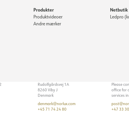
Produkter
Netbutik
Produktvideoer
Ledpro (k
Andre mærker
32
Rudolfgårdsvej 1A
Please co
8260 Viby J
office for
Denmark
services i
denmark@norlux.com
post@nor
+45 71 74 24 80
+47 33 30