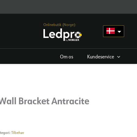
Onlinebutik (Norge):
Om os
Kundeservice
Wall Bracket Antracite
tegori:
Tilbehør