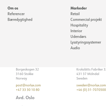
Om os
Markeder
Referencer
Retail
Bæredygtighed
Commercial projekt
Hospitality
Interior
Udendørs
Lysstyringssystemer
Audio
Borgeskogen 32
Krokslätts Fabriker 
3160 Stokke
431 37 Mölndal
Norway
Sweden
post@norlux.com
sweden@norlux.com
+47 33 30 10 80
+46 (0) 31-7070500
Avd. Oslo