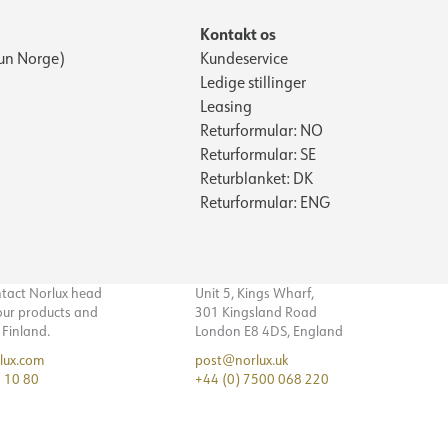
Kontakt os
un Norge)
Kundeservice
Ledige stillinger
Leasing
Returformular: NO
Returformular: SE
Returblanket: DK
Returformular: ENG
ntact Norlux head
Unit 5, Kings Wharf,
 our products and
301 Kingsland Road
n Finland.
London E8 4DS, England
lux.com
post@norlux.uk
 10 80
+44 (0) 7500 068 220