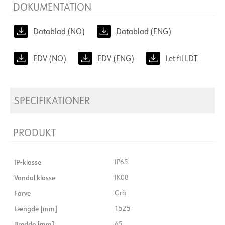
DOKUMENTATION
Datablad (NO)
Datablad (ENG)
FDV (NO)
FDV (ENG)
Let fil LDT
SPECIFIKATIONER
PRODUKT
IP-klasse
IP65
Vandal klasse
IK08
Farve
Grå
Længde [mm]
1525
Bredde [mm]
65