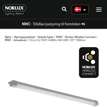
Gå
til
indhold
NWC
- Trådløs lysstyring til fremtiden
📲
Hjem
Styringssystemer - Smarte hjem
NWC - Norlux Wireless Connect
/
/
/
NWC - Armaturer
/ Orion G2 NWC 6400lm 840 40W 120° 1500mm