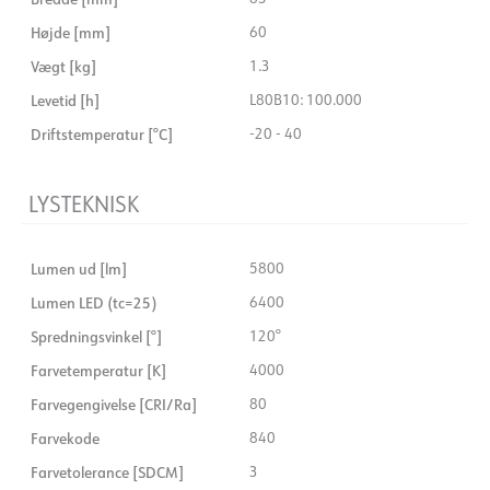
Højde [mm]
60
Vægt [kg]
1.3
Levetid [h]
L80B10: 100.000
Driftstemperatur [°C]
-20 - 40
LYSTEKNISK
Lumen ud [lm]
5800
Lumen LED (tc=25)
6400
Spredningsvinkel [°]
120°
Farvetemperatur [K]
4000
Farvegengivelse [CRI/Ra]
80
Farvekode
840
Farvetolerance [SDCM]
3