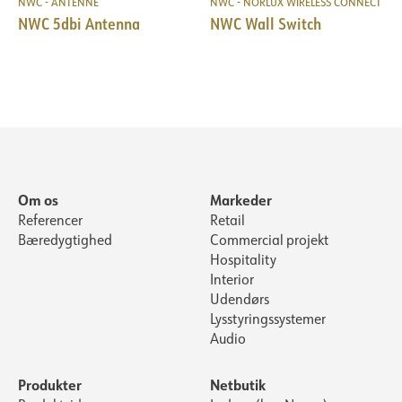
NWC - ANTENNE
NWC - NORLUX WIRELESS CONNECT
NWC 5dbi Antenna
NWC Wall Switch
Om os
Markeder
Referencer
Retail
Bæredygtighed
Commercial projekt
Hospitality
Interior
Udendørs
Lysstyringssystemer
Audio
Produkter
Netbutik