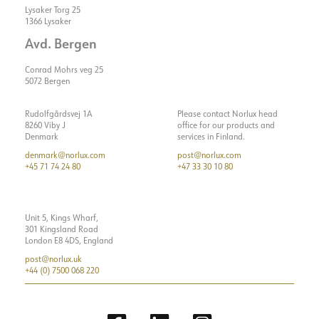
Lysaker Torg 25
1366 Lysaker
Avd. Bergen
Conrad Mohrs veg 25
5072 Bergen
Rudolfgårdsvej 1A
Please contact Norlux head
8260 Viby J
office for our products and
Denmark
services in Finland.
denmark@norlux.com
post@norlux.com
+45 71 74 24 80
+47 33 30 10 80
Unit 5, Kings Wharf,
301 Kingsland Road
London E8 4DS, England
post@norlux.uk
+44 (0) 7500 068 220