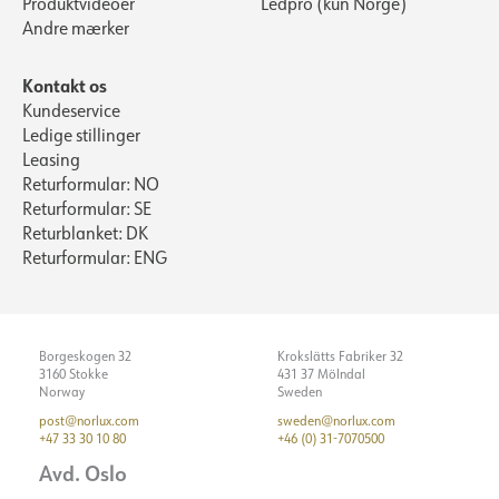
Produktvideoer
Ledpro (kun Norge)
Andre mærker
Kontakt os
Kundeservice
Ledige stillinger
Leasing
Returformular: NO
Returformular: SE
Returblanket: DK
Returformular: ENG
Borgeskogen 32
Krokslätts Fabriker 32
3160 Stokke
431 37 Mölndal
Norway
Sweden
post@norlux.com
sweden@norlux.com
+47 33 30 10 80
+46 (0) 31-7070500
Avd. Oslo