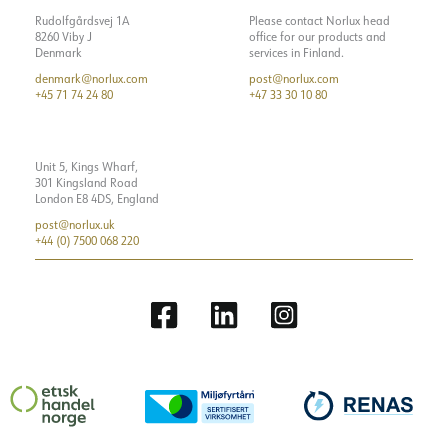
Rudolfgårdsvej 1A
Please contact Norlux head
8260 Viby J
office for our products and
Denmark
services in Finland.
denmark@norlux.com
post@norlux.com
+45 71 74 24 80
+47 33 30 10 80
Unit 5, Kings Wharf,
301 Kingsland Road
London E8 4DS, England
post@norlux.uk
+44 (0) 7500 068 220