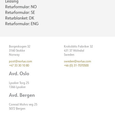
Leasing
Returformular: NO
Returformular: SE
Returblanket: DK
Returformular: ENG
Borgeskogen 32
Krokslätts Fabriker 32
3160 Stokke
431 37 Mölndal
Norway
Sweden
post@norlux.com
sweden@norlux.com
+47 33 30 10 80
+46 (0) 31-7070500
Avd. Oslo
Lysaker Torg 25
1366 Lysaker
Avd. Bergen
Conrad Mohrs veg 25
5072 Bergen