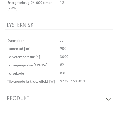
Energiforbrug @1000 timer
13
[kWh]
LYSTEKNISK
Dæmpbar
Ja
Lumen ud [lm]
900
Farvetemperatur [K]
3000
Farvegengivelse [CRI/Ra]
82
Farvekode
830
Tilsvarende lyskilde, effekt [W]
927936683011
PRODUKT
Bredde [mm]
28
Højde [mm]
219.9