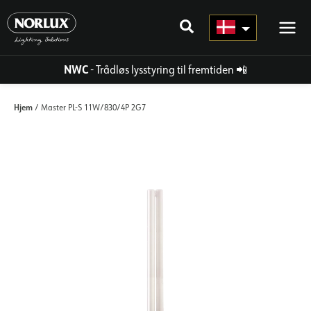
Gå
til
indhold
NWC
- Trådløs lysstyring til fremtiden
📲
Hjem
/ Master PL-S 11W/830/4P 2G7