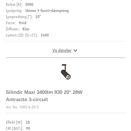
3000
Kelvin [K]:
Skinne 3-faset+dæmpning
Lysstyring:
20°
Lysspredning [°]:
Hvid
Farve:
Klar
Diffuser:
3400
Lumen LED (Tc=25):
Vis detaljer
DIMENSIONER OG LYSFORDELING
Silindir Maxi 3400lm 930 20° 28W
Antracite 3-circuit
Art. No.
1005-6-20-5
28
Effekt [W]:
90
CRI [&GT;]: