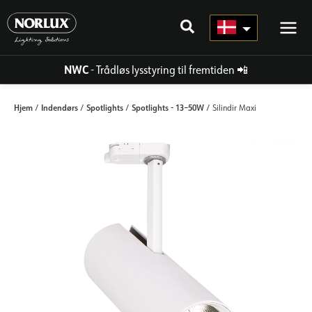
Gå
til
indhold
NWC
- Trådløs lysstyring til fremtiden
📲
Hjem
Indendørs
Spotlights
Spotlights - 13–50W
/
/
/
/ Silindir Maxi