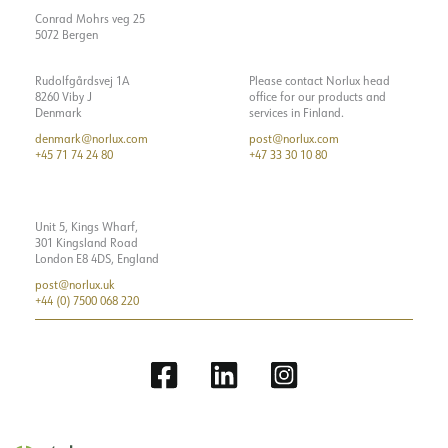
Maks. belastning pr. kursus -
24
Conrad Mohrs veg 25
C10
5072 Bergen
Maks. belastning pr. kursus -
40
C16
Rudolfgårdsvej 1A
Please contact Norlux head
8260 Viby J
office for our products and
Startstrøm Imax [A]
25
Denmark
services in Finland.
denmark@norlux.com
post@norlux.com
Startende nuværende tid [µs]
150
+45 71 74 24 80
+47 33 30 10 80
Strøm LED [mA]
700
Unit 5, Kings Wharf,
301 Kingsland Road
London E8 4DS, England
post@norlux.uk
+44 (0) 7500 068 220