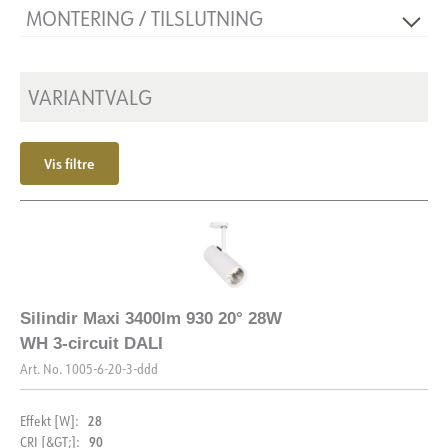
MONTERING / TILSLUTNING
Isoleringsklasse
1
Sokkel
N/A
Montering
Skinne, Loft
Maks. effekt, lyskilde [W]
30
VARIANTVALG
Strøm LED [mA]
700
Vis filtre
Silindir Maxi 3400lm 930 20° 28W
WH 3-circuit DALI
Art. No.
1005-6-20-3-ddd
28
Effekt [W]:
90
CRI [&GT;]: