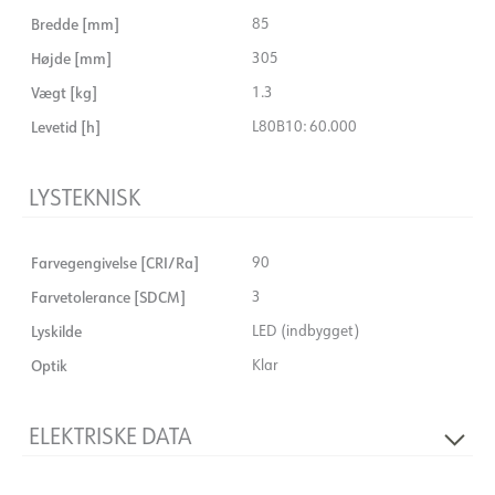
Bredde [mm]
85
Højde [mm]
305
Vægt [kg]
1.3
Levetid [h]
L80B10: 60.000
LYSTEKNISK
Farvegengivelse [CRI/Ra]
90
Farvetolerance [SDCM]
3
Lyskilde
LED (indbygget)
Optik
Klar
ELEKTRISKE DATA
Spænding [V]
230V 50Hz