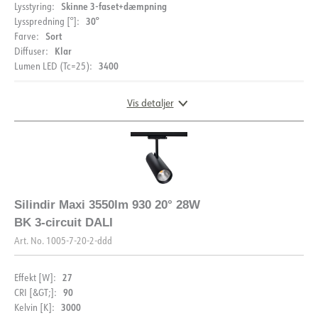
Skinne 3-faset+dæmpning
Lysstyring:
30°
Lysspredning [°]:
Sort
Farve:
Klar
Diffuser:
DOKUMENTATION
3400
Lumen LED (Tc=25):
Datablad (NO)
Datablad (ENG)
Vis detaljer
FDV (NO)
FDV (ENG)
Let fil LDT
DIMENSIONER
Silindir Maxi 3550lm 930 20° 28W
BK 3-circuit DALI
Art. No.
1005-7-20-2-ddd
BESKRIVELSE
27
Effekt [W]:
90
CRI [&GT;]:
PRODUKT
Silindir Maxi er den kraftigste spotlight i Silindir serien.
3000
Kelvin [K]: