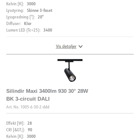
3000
Kelvin [K]:
Skinne 3-faset
Lysstyring:
20°
Lysspredning [°]:
Klar
Diffuser:
3400
Lumen LED (Tc=25):
Vis detaljer
DIMENSIONER OG LYSFORDELING
Silindir Maxi 3400lm 930 30° 28W
BK 3-circuit DALI
Art. No.
1005-6-30-2-ddd
28
Effekt [W]:
90
CRI [&GT;]:
3000
Kelvin [K]: