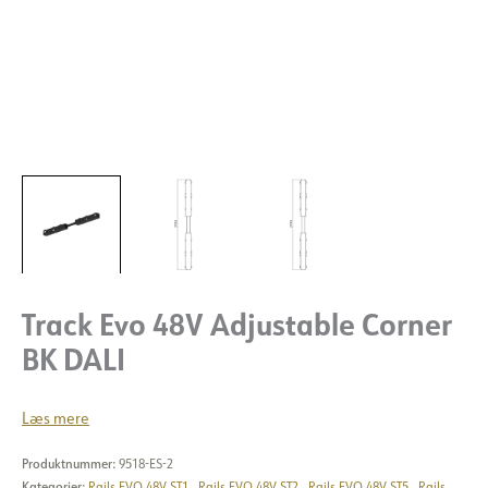
Track Evo 48V Adjustable Corner
BK DALI
Læs mere
Produktnummer:
9518-ES-2
Kategorier:
Rails EVO 48V ST1
,
Rails EVO 48V ST2
,
Rails EVO 48V ST5
,
Rails