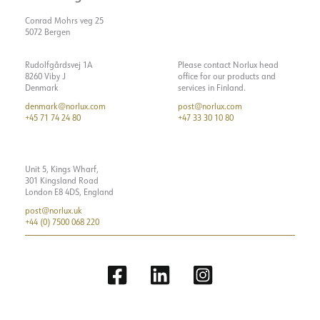
Conrad Mohrs veg 25
5072 Bergen
Rudolfgårdsvej 1A
Please contact Norlux head
8260 Viby J
office for our products and
Denmark
services in Finland.
denmark@norlux.com
post@norlux.com
+45 71 74 24 80
+47 33 30 10 80
Unit 5, Kings Wharf,
301 Kingsland Road
London E8 4DS, England
post@norlux.uk
+44 (0) 7500 068 220