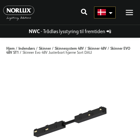
Gå
til
indhold
NWC
- Trådløs lysstyring til fremtiden
📲
Hjem
Indendørs
Skinner
Skinnesystem 48V
Skinner 48V
Skinner EVO
/
/
/
/
/
48V ST1
/ Skinner Evo 48V Justerbart hjørne Sort DALI