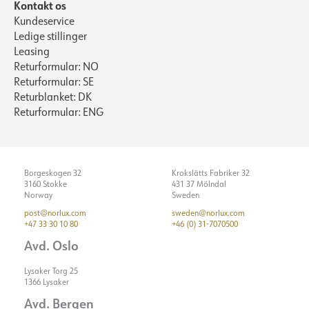
Kontakt os
Kundeservice
Ledige stillinger
Leasing
Returformular: NO
Returformular: SE
Returblanket: DK
Returformular: ENG
Borgeskogen 32
Krokslätts Fabriker 32
3160 Stokke
431 37 Mölndal
Norway
Sweden
post@norlux.com
sweden@norlux.com
+47 33 30 10 80
+46 (0) 31-7070500
Avd. Oslo
Lysaker Torg 25
1366 Lysaker
Avd. Bergen