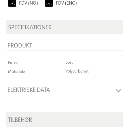
FDV (NO)
FDV (ENG)
SPECIFIKATIONER
PRODUKT
Farve
Sort
Materiale
Polycarbonat
ELEKTRISKE DATA
Spænding [V]
48VDC
Isoleringsklasse
3
TILBEHØR