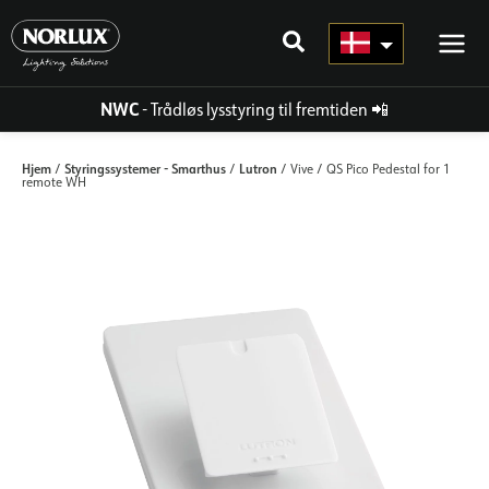
Gå
til
indhold
NWC
- Trådløs lysstyring til fremtiden
📲
Hjem
Styringssystemer - Smarthus
Lutron
/
/
/ Vive / QS Pico Pedestal for 1
remote WH