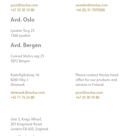
post@norlux.com
sweden@norlux.com
+47 33 30 10 80
+46 (0) 31-7070500
Avd. Oslo
Lysaker Torg 25
1366 Lysaker
Avd. Bergen
Conrad Mohrs veg 25
5072 Bergen
Rudolfgårdsvej 1A
Please contact Norlux head
8260 Viby J
office for our products and
Denmark
services in Finland.
denmark@norlux.com
post@norlux.com
+45 71 74 24 80
+47 33 30 10 80
Unit 5, Kings Wharf,
301 Kingsland Road
London E8 4DS, England