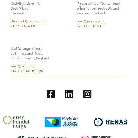
Rudolfgårdsvej 1A
Please contact Norlux head
8260 Viby J
office for our products and
Denmark
services in Finland.
denmark@norlux.com
post@norlux.com
+45 71 74 24 80
+47 33 30 10 80
Unit 5, Kings Wharf,
301 Kingsland Road
London E8 4DS, England
post@norlux.uk
+44 (0) 7500 068 220