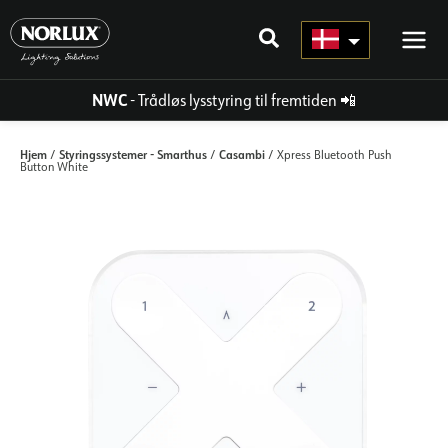
Gå
til
indhold
NWC
- Trådløs lysstyring til fremtiden
📲
Hjem
Styringssystemer - Smarthus
Casambi
/
/
/ Xpress Bluetooth Push
Button White