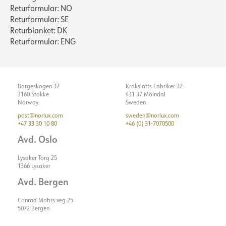
Returformular: NO
Returformular: SE
Returblanket: DK
Returformular: ENG
Borgeskogen 32
Krokslätts Fabriker 32
3160 Stokke
431 37 Mölndal
Norway
Sweden
post@norlux.com
sweden@norlux.com
+47 33 30 10 80
+46 (0) 31-7070500
Avd. Oslo
Lysaker Torg 25
1366 Lysaker
Avd. Bergen
Conrad Mohrs veg 25
5072 Bergen