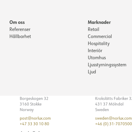
Om oss
Marknader
Referenser
Retail
Hållbarhet
Commercial
Hospitality
Interiör
Utomhus
Ljusstyrningssystem
Ljud
Borgeskogen 32
Krokslätts Fabriker 
3160 Stokke
431 37 Mölndal
Norway
Sweden
post@norlux.com
sweden@norlux.com
+47 33 30 10 80
+46 (0) 31-7070500