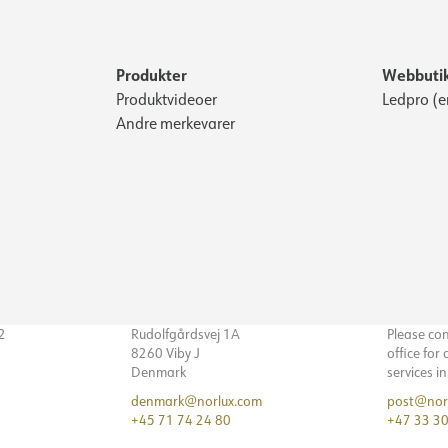
Produkter
Webbuti
Produktvideoer
Ledpro (e
Andre merkevarer
32
Rudolfgårdsvej 1A
Please co
8260 Viby J
office for
Denmark
services i
denmark@norlux.com
post@nor
+45 71 74 24 80
+47 33 30