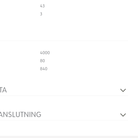
43
3
4000
80
840
TA
Inga
230V 50Hz
 ANSLUTNING
36
Kabel 5m
Mast