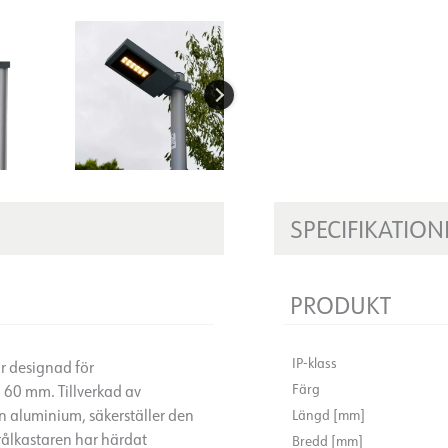
SPECIFIKATION
PRODUKT
IP-klass
r designad för
Färg
 60 mm. Tillverkad av
n aluminium, säkerställer den
Längd [mm]
ålkastaren har härdat
Bredd [mm]