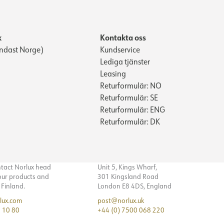
k
Kontakta oss
ndast Norge)
Kundservice
Lediga tjänster
Leasing
Returformulär: NO
Returformulär: SE
Returformulär: ENG
Returformulär: DK
ntact Norlux head
Unit 5, Kings Wharf,
 our products and
301 Kingsland Road
n Finland.
London E8 4DS, England
lux.com
post@norlux.uk
 10 80
+44 (0) 7500 068 220