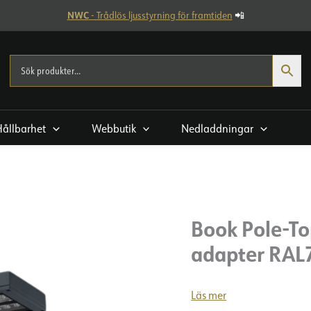
NWC
- Trådlös ljusstyrning för framtiden
📲
Hållbarhet
Webbutik
Nedladdningar
Book Pole-T
adapter RAL
Läs mer