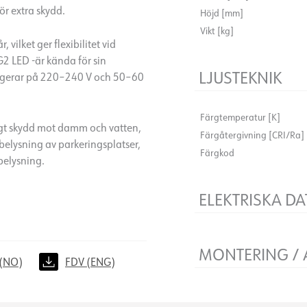
ör extra skydd.
Höjd [mm]
Vikt [kg]
vilket ger flexibilitet vid
G2 LED -är kända för sin
LJUSTEKNIK
fungerar på 220–240 V och 50–60
Färgtemperatur [K]
högt skydd mot damm och vatten,
Färgåtergivning [CRI/Ra]
 belysning av parkeringsplatser,
Färgkod
belysning.
ELEKTRISKA DA
Dimningstyp
Spänning [V]
MONTERING /
(NO)
FDV (ENG)
Systemeffekt [W]
Anslutning
Montering