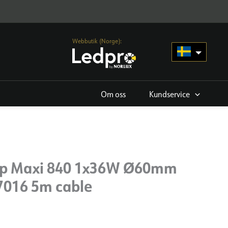
Webbutik (Norge):
Om oss
Kundservice
op Maxi 840 1x36W Ø60mm
7016 5m cable