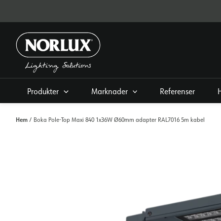
Hoppa
direkt
till
innehållet
Produkter
Marknader
Referenser
Hem
/ Boka Pole-Top Maxi 840 1x36W Ø60mm adapter RAL7016 5m kabel