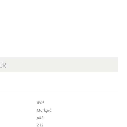
ER
IP65
Mörkgrå
445
212