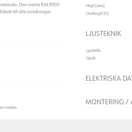
prestanda. Den svarta RAL9003-
Höjd [mm]
skott till alla inredningar.
Livslängd [h]
LJUSTEKNIK
Ljuskälla
Optik
ELEKTRISKA DA
Dimningstyp
)
Spänning [V]
MONTERING /
Isoleringsklass
kten nedan.
Systemeffekt [W]
Håltagning [mm]
Montering