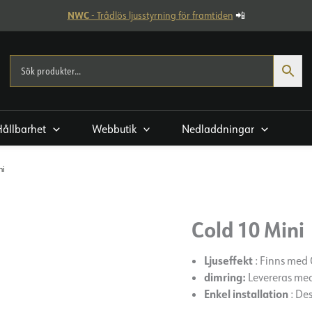
NWC
- Trådlös ljusstyrning för framtiden
📲
Hållbarhet
Webbutik
Nedladdningar
ni
Cold 10 Mini
Ljuseffekt
: Finns med 
dimring:
Levereras med
Enkel installation
: Des