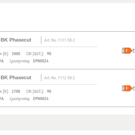
W BK Phasecut
Art. No.
1111-50-2
P
3000
90
n [K]:
CRI [&GT;]:
/A
EPN0024
Ljusstyrning:
W BK Phasecut
Art. No.
1112-50-2
BESKRIVNING
P
2700
90
n [K]:
CRI [&GT;]:
/A
EPN0024
Ljusstyrning:
Cold 10 Mini
är en elegant o
PRODUKT
användningsområden, inklusi
Med en hålstorlek på 189x2
IP-klass
BESKRIVNING
exceptionell flexibilitet. M
Vandalklass (IK)
L80B10: 100 000 timmar, ga