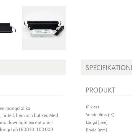
SPECIFIKATION
PRODUKT
IP-klass
r en mängd olika
Vandalklass (IK)
 hotell, hem och butiker. Med
nna downlight exceptionell
Längd [mm]
ivslängd på L80B10: 100 000
Bredd [mm]