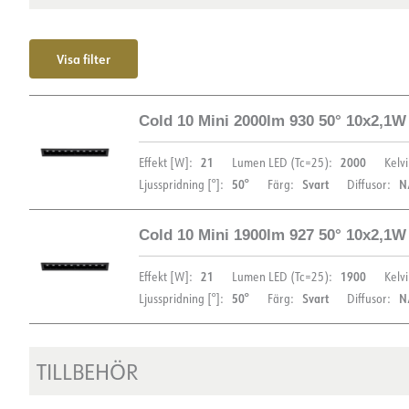
Visa filter
Cold 10 Mini 2000lm 930 50° 10x2,1
21
2000
Effekt [W]:
Lumen LED (Tc=25):
Kelvi
50°
Svart
N
Ljusspridning [°]:
Färg:
Diffusor:
Cold 10 Mini 1900lm 927 50° 10x2,1
DIMENSIONER OCH LJUSFÖRDELNING
21
1900
Effekt [W]:
Lumen LED (Tc=25):
Kelvi
50°
Svart
N
Ljusspridning [°]:
Färg:
Diffusor:
TILLBEHÖR
DIMENSIONER OCH LJUSFÖRDELNING