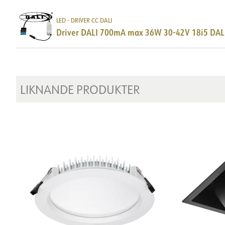
LED - DRIVER CC DALI
Driver DALI 700mA max 36W 30-42V 18i5 DA
LIKNANDE PRODUKTER
DOKUMENTATION
Datablad (NO)
Datablad (ENG)
FDV 
LDT fil
DOKUMENTATION
Datablad (NO)
Datablad (ENG)
FDV 