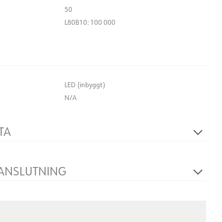
50
L80B10: 100 000
LED (inbyggt)
N/A
TA
Phasecut
230V 50Hz
 ANSLUTNING
2
2x10,5
189*27
Infälld, tak