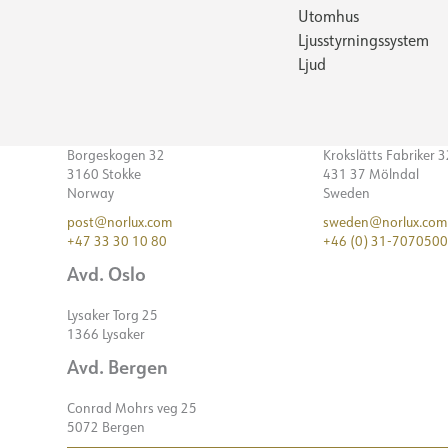
Utomhus
Ljusstyrningssystem
Ljud
Borgeskogen 32
Krokslätts Fabriker 
3160 Stokke
431 37 Mölndal
Norway
Sweden
post@norlux.com
sweden@norlux.com
+47 33 30 10 80
+46 (0) 31-7070500
Avd. Oslo
Lysaker Torg 25
1366 Lysaker
Avd. Bergen
Conrad Mohrs veg 25
5072 Bergen