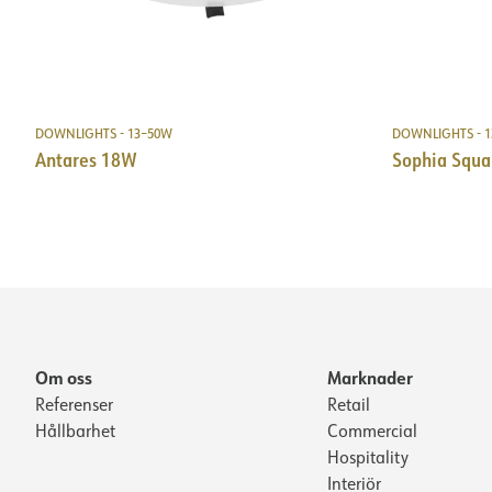
LDT fil
DOWNLIGHTS - 13–50W
DOWNLIGHTS - 
Antares 18W
Sophia Squa
Om oss
Marknader
Referenser
Retail
Hållbarhet
Commercial
Hospitality
Interiör