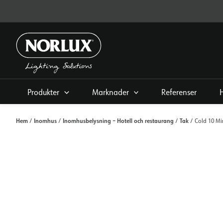
Hoppa
direkt
till
innehållet
Produkter
Marknader
Referenser
Hem
Inomhus
Inomhusbelysning – Hotell och restaurang
Tak
/
/
/
/ Cold 10 Mi