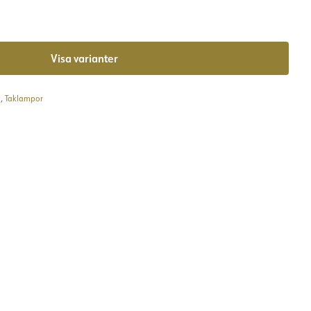
Visa varianter
,
Taklampor