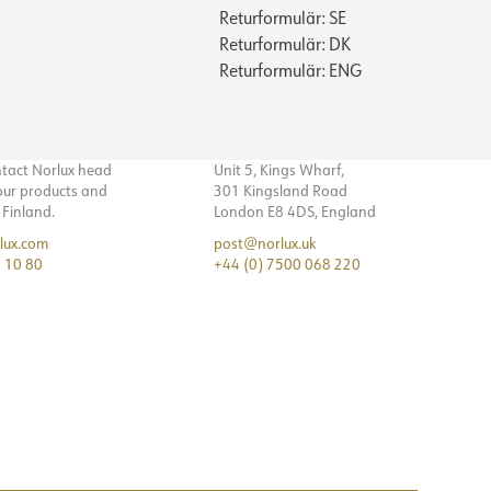
Returformulär: SE
0.7
32
Returformulär: DK
5
Returformulär: ENG
300
7
27
32
ntact Norlux head
Unit 5, Kings Wharf,
 our products and
301 Kingsland Road
n Finland.
London E8 4DS, England
lux.com
post@norlux.uk
 10 80
+44 (0) 7500 068 220