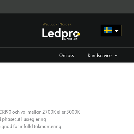
Webbutik (Norge):
Om oss
Kundservice
CRI90 och val mellan 2700K eller 3000K
 phasecut ljusreglering
ignad för infälld takmontering