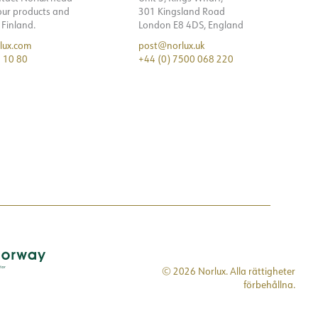
 our products and
301 Kingsland Road
n Finland.
London E8 4DS, England
lux.com
post@norlux.uk
 10 80
+44 (0) 7500 068 220
© 2026 Norlux. Alla rättigheter
förbehållna.