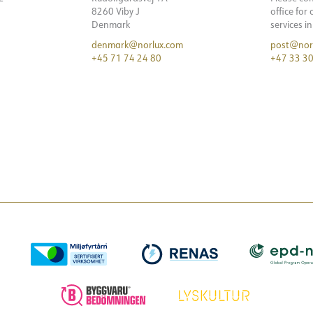
8260 Viby J
office for
Denmark
services i
denmark@norlux.com
post@nor
+45 71 74 24 80
+47 33 30