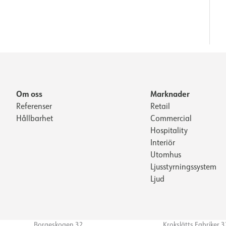
Om oss
Marknader
Referenser
Retail
Hållbarhet
Commercial
Hospitality
Interiör
Utomhus
Ljusstyrningssystem
Ljud
Borgeskogen 32
Krokslätts Fabriker 