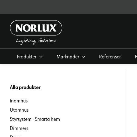
Hoppa
direkt
till
innehållet
Produkter
Marknader
Referenser
Alla produkter
Inomhus
Utomhus
Styrsystem - Smarta hem
Dimmers