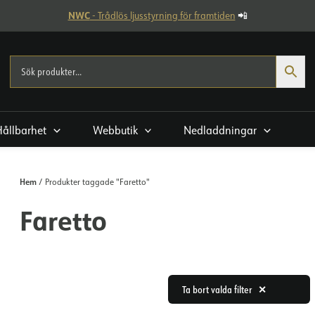
NWC
- Trådlös ljusstyrning för framtiden
📲
Hållbarhet
Webbutik
Nedladdningar
Hem
/ Produkter taggade "Faretto"
Faretto
Ta bort valda filter