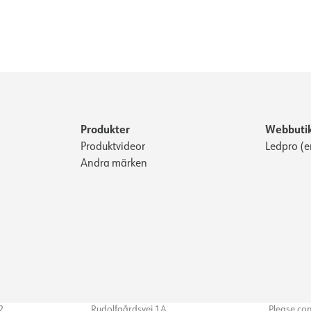
Produkter
Webbuti
Produktvideor
Ledpro (e
Andra märken
32
Rudolfgårdsvej 1A
Please co