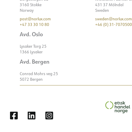
3160 Stokke
431 37 Mölndal
Norway
Sweden
post@norlux.com
sweden@norlux.com
+47 33 30 10 80
+46 (0) 31-7070500
Avd. Oslo
Lysaker Torg 25
1366 Lysaker
Avd. Bergen
Conrad Mohrs veg 25
5072 Bergen