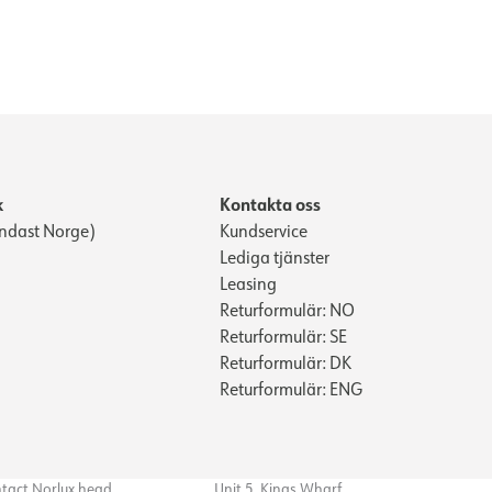
k
Kontakta oss
ndast Norge)
Kundservice
Lediga tjänster
Leasing
Returformulär: NO
Returformulär: SE
Returformulär: DK
Returformulär: ENG
ntact Norlux head
Unit 5, Kings Wharf,