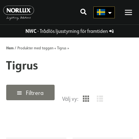
Hoppa
direkt
till
innehållet
NWC
- Trådlös ljusstyrning för framtiden
📲
Hem
/ Produkter med taggen « Tigrus »
Tigrus
Filtrera
Välj vy: