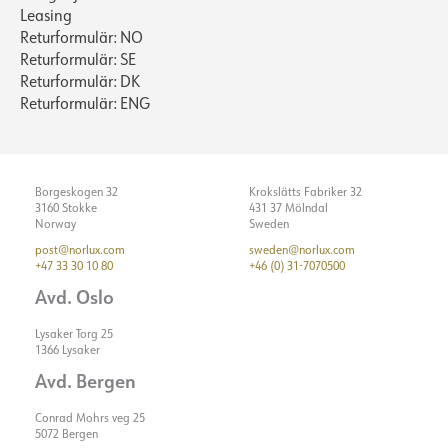
Leasing
Returformulär: NO
Returformulär: SE
Returformulär: DK
Returformulär: ENG
Borgeskogen 32
Krokslätts Fabriker 32
3160 Stokke
431 37 Mölndal
Norway
Sweden
post@norlux.com
sweden@norlux.com
+47 33 30 10 80
+46 (0) 31-7070500
Avd. Oslo
Lysaker Torg 25
1366 Lysaker
Avd. Bergen
Conrad Mohrs veg 25
5072 Bergen