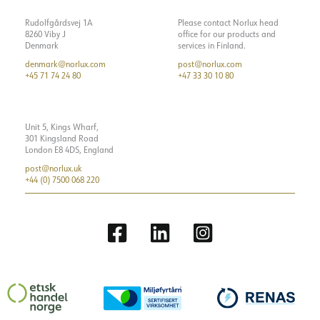
Rudolfgårdsvej 1A
Please contact Norlux head
8260 Viby J
office for our products and
Denmark
services in Finland.
denmark@norlux.com
post@norlux.com
+45 71 74 24 80
+47 33 30 10 80
Unit 5, Kings Wharf,
301 Kingsland Road
London E8 4DS, England
post@norlux.uk
+44 (0) 7500 068 220