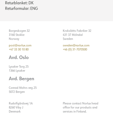
Returblanket: DK
Returformular: ENG
Borgeskogen 32
Krokslätts Fabriker 32
3160 Stokke
431 37 Mölndal
Norway
Sweden
post@norlux.com
sweden@norlux.com
+47 33 30 10 80
+46 (0) 31-7070500
Avd. Oslo
Lysaker Torg 25
1366 Lysaker
Avd. Bergen
Conrad Mohrs veg 25
5072 Bergen
Rudolfgårdsvej 1A
Please contact Norlux head
8260 Viby J
office for our products and
Denmark
services in Finland.