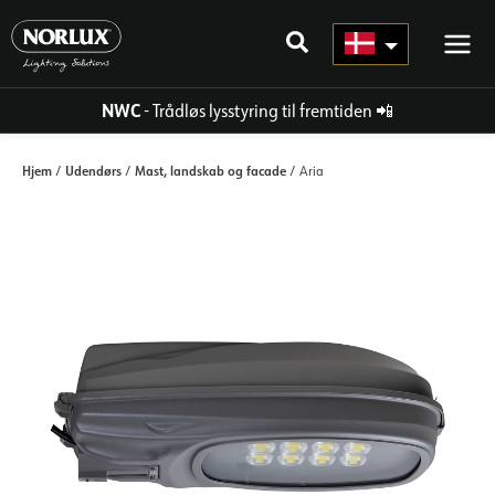
Gå
til
indhold
NWC
- Trådløs lysstyring til fremtiden
📲
Hjem
Udendørs
Mast, landskab og facade
/
/
/ Aria