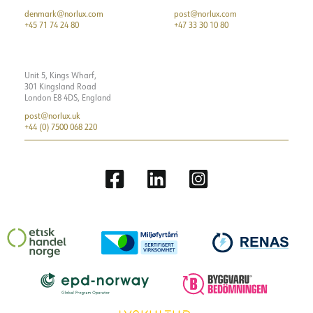
denmark@norlux.com
post@norlux.com
+45 71 74 24 80
+47 33 30 10 80
Unit 5, Kings Wharf,
301 Kingsland Road
London E8 4DS, England
post@norlux.uk
+44 (0) 7500 068 220