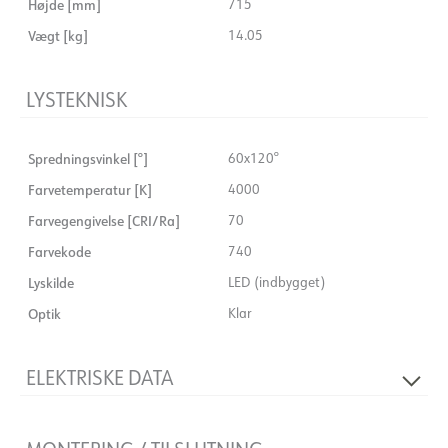
Højde [mm]
715
Vægt [kg]
14.05
LYSTEKNISK
Spredningsvinkel [°]
60x120°
Farvetemperatur [K]
4000
Farvegengivelse [CRI/Ra]
70
Farvekode
740
Lyskilde
LED (indbygget)
Optik
Klar
ELEKTRISKE DATA
Spænding [V]
230V 50Hz