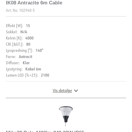
IK08 Antracite 6m Cable
Startstrøm Imax [A]
40
Art. No.
102940-5
15
Effekt [W]:
N/A
Sokkel:
4000
Kelvin [K]:
80
CRI [&GT;]:
140°
Lysspredning [°]:
Antracit
Farve:
Klar
Diffuser:
Kabel 6m
Lysstyring:
2100
Lumen LED (Tc=25):
Vis detaljer
LYSFORDELING