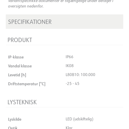
Variantspecifikke dokumenter er tilgængelige under detaljer i
oversigten nedenfor.
SPECIFIKATIONER
PRODUKT
IP-klasse
IP66
Vandal klasse
IK08
Levetid [h]
L80B10: 100.000
Driftstemperatur [°C]
-25 - 45
LYSTEKNISK
Lyskilde
LED (udskiftelig)
Optik
Klar