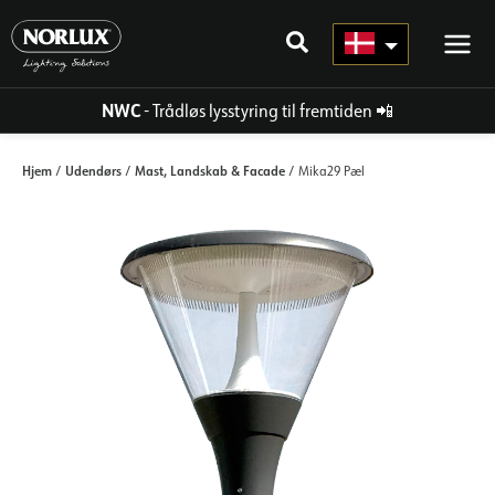
Gå
til
indhold
NWC
- Trådløs lysstyring til fremtiden
📲
Hjem
Udendørs
Mast, Landskab & Facade
/
/
/ Mika29 Pæl