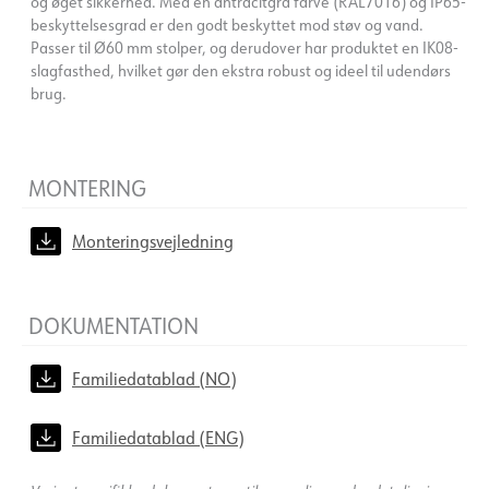
og øget sikkerhed. Med en antracitgrå farve (RAL7016) og IP65-
beskyttelsesgrad er den godt beskyttet mod støv og vand.
Passer til Ø60 mm stolper, og derudover har produktet en IK08-
slagfasthed, hvilket gør den ekstra robust og ideel til udendørs
brug.
MONTERING
Monteringsvejledning
DOKUMENTATION
Familiedatablad (NO)
Familiedatablad (ENG)