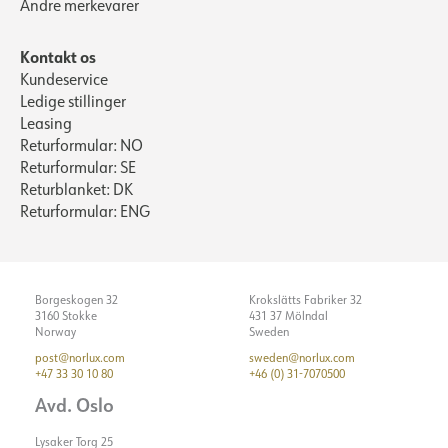
Andre merkevarer
LYSTEKNISK
Maks. belastning pr. kursus -
11
C10
Kontakt os
Maks. belastning pr. kursus -
18
Kundeservice
Lumen ud [lm]
4537
C16
Ledige stillinger
Lumen LED (tc=25)
5000
Leasing
Lækstrøm [mA]
0.7
Returformular: NO
Spredningsvinkel [°]
75
Startstrøm Imax [A]
40
Returformular: SE
Farvetemperatur [K]
4000
Returblanket: DK
Returformular: ENG
Farvegengivelse [CRI/Ra]
80
Farvekode
840
Farvetolerance [SDCM]
3
Borgeskogen 32
Krokslätts Fabriker 32
Lyskilde
LED (indbygget)
3160 Stokke
431 37 Mölndal
Norway
Sweden
Optik
Linse
post@norlux.com
sweden@norlux.com
ELEKTRISKE DATA
+47 33 30 10 80
+46 (0) 31-7070500
Avd. Oslo
MONTERING / TILSLUTNING
Lysdæmpningstype
Ingen
Lysaker Torg 25