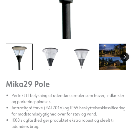
Mika29 Pole
Perfekt til belysning af udendørs arealer som haver, indkørsler
og parkeringspladser.
Antracitgrå farve (RAL7016) og IP65 beskyttelsesklassificering
for modstandsdygtighed over for støv og vand.
IK08 slagfasthed gør produktet ekstra robust og ideelt til
udendørs brug.