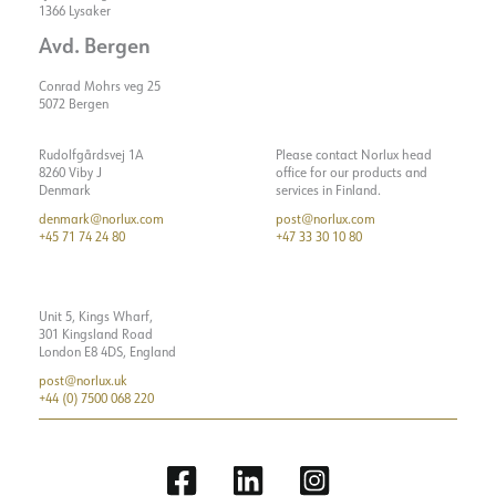
Spænding [V]
230V 50Hz
1366 Lysaker
Forbindelse
Kabel 6m
Isoleringsklasse
2
Avd. Bergen
Montering
Mast
Vis detaljer
Sokkel
N/A
Conrad Mohrs veg 25
Systemeffekt [W]
33
5072 Bergen
Lyseffektivitet [lm/W]
137
Rudolfgårdsvej 1A
Please contact Norlux head
Maks. belastning pr. kursus -
6
8260 Viby J
office for our products and
Denmark
services in Finland.
B10
denmark@norlux.com
post@norlux.com
Maks. belastning pr. kursus -
10
+45 71 74 24 80
+47 33 30 10 80
B16
Maks. belastning pr. kursus -
11
C10
Unit 5, Kings Wharf,
301 Kingsland Road
Maks. belastning pr. kursus -
18
London E8 4DS, England
C16
post@norlux.uk
+44 (0) 7500 068 220
Lækstrøm [mA]
0.7
Startstrøm Imax [A]
40