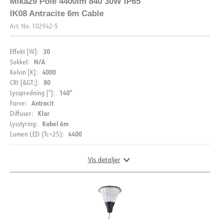
Mika29 Pole 4400lm 840 30W IP65
IK08 Antracite 6m Cable
Art. No.
102942-5
30
Effekt [W]:
N/A
Sokkel:
4000
Kelvin [K]:
80
CRI [&GT;]:
140°
Lysspredning [°]:
Antracit
Farve:
Klar
Diffuser:
Kabel 6m
Lysstyring:
4400
Lumen LED (Tc=25):
Vis detaljer
DOKUMENTATION
Datablad (NO)
Datablad (ENG)
LYSFORDELING