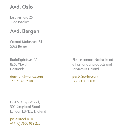
Avd. Oslo
Lysaker Torg 25
1366 Lysaker
Avd. Bergen
Conrad Mohrs veg 25
5072 Bergen
Rudolfgårdsvej 1A
Please contact Norlux head
8260 Viby J
office for our products and
Denmark
services in Finland.
denmark@norlux.com
post@norlux.com
+45 71 74 24 80
+47 33 30 10 80
Unit 5, Kings Wharf,
301 Kingsland Road
London E8 4DS, England
post@norlux.uk
+44 (0) 7500 068 220