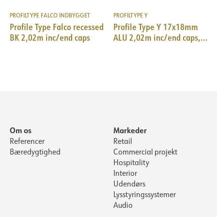
PROFILTYPE FALCO INDBYGGET
PROFILTYPE Y
Profile Type Falco recessed
Profile Type Y 17x18mm
BK 2,02m inc/end caps
ALU 2,02m inc/end caps,
clips
Om os
Markeder
Referencer
Retail
Bæredygtighed
Commercial projekt
Hospitality
Interior
Udendørs
Lysstyringssystemer
Audio