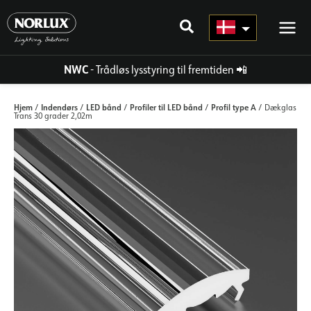
Gå
til
indhold
NWC
- Trådløs lysstyring til fremtiden
📲
Hjem
Indendørs
LED bånd
Profiler til LED bånd
Profil type A
/
/
/
/
/ Dækglas
Trans 30 grader 2,02m