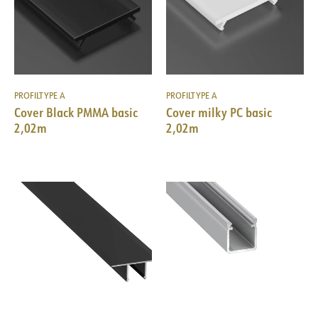
PROFILTYPE A
PROFILTYPE A
Cover Black PMMA basic
Cover milky PC basic
2,02m
2,02m