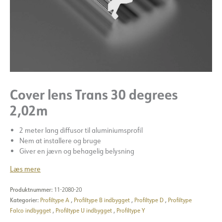
Cover lens Trans 30 degrees
2,02m
2 meter lang diffusor til aluminiumsprofil
Nem at installere og bruge
Giver en jævn og behagelig belysning
Læs mere
Produktnummer:
11-2080-20
Kategorier:
Profiltype A
,
Profiltype B indbygget
,
Profiltype D
,
Profiltype
Falco indbygget
,
Profiltype U indbygget
,
Profiltype Y