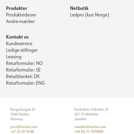
Produkter
Netbutik
Produktvideoer
Ledpro (kun Norge)
Andre mærker
Kontakt os
Kundeservice
Ledige stillinger
Leasing
Returformular: NO
Returformular: SE
Returblanket: DK
Returformular: ENG
Borgeskogen 32
Krokslätts Fabriker 32
3160 Stokke
431 37 Mölndal
Norway
Sweden
post@norlux.com
sweden@norlux.com
+47 33 30 10 80
+46 (0) 31-7070500