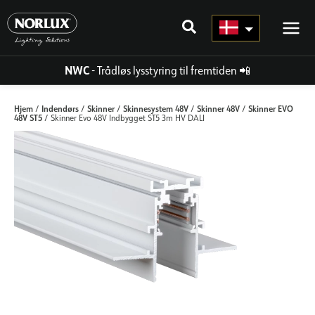
Gå
til
indhold
NWC
- Trådløs lysstyring til fremtiden
📲
Hjem
Indendørs
Skinner
Skinnesystem 48V
Skinner 48V
Skinner EVO
/
/
/
/
/
48V ST5
/ Skinner Evo 48V Indbygget ST5 3m HV DALI