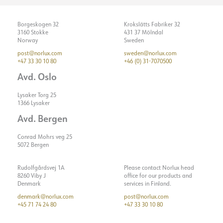
Borgeskogen 32
Krokslätts Fabriker 32
3160 Stokke
431 37 Mölndal
Norway
Sweden
post@norlux.com
sweden@norlux.com
+47 33 30 10 80
+46 (0) 31-7070500
Avd. Oslo
Lysaker Torg 25
1366 Lysaker
Avd. Bergen
Conrad Mohrs veg 25
5072 Bergen
Rudolfgårdsvej 1A
Please contact Norlux head
8260 Viby J
office for our products and
Denmark
services in Finland.
denmark@norlux.com
post@norlux.com
+45 71 74 24 80
+47 33 30 10 80