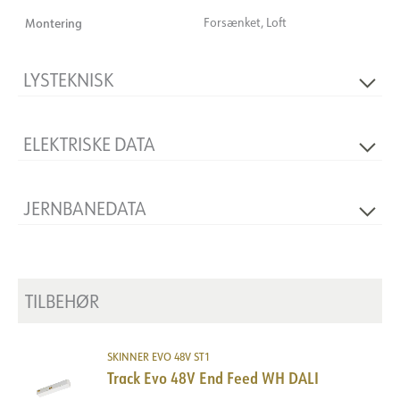
Montering
Forsænket, Loft
LYSTEKNISK
Dæmpbar
Ja
ELEKTRISKE DATA
Spænding [V]
48VDC
JERNBANEDATA
Isoleringsklasse
3
Produkt
Skinne indbygget
TILBEHØR
SKINNER EVO 48V ST1
Track Evo 48V End Feed WH DALI