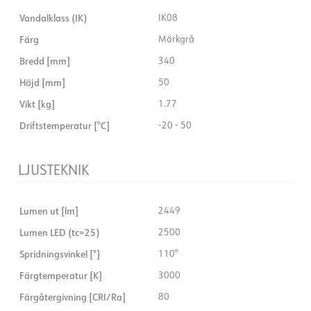
Vandalklass (IK)
IK08
Färg
Mörkgrå
Bredd [mm]
340
Höjd [mm]
50
Vikt [kg]
1.77
Driftstemperatur [°C]
-20 - 50
LJUSTEKNIK
Lumen ut [lm]
2449
Lumen LED (tc=25)
2500
Spridningsvinkel [°]
110°
Färgtemperatur [K]
3000
Färgåtergivning [CRI/Ra]
80