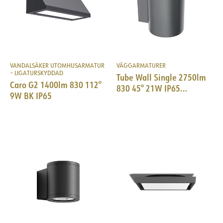
Max. last per kurs - C16
71
Läckström [mA]
0.5
Startström Imax [A]
10
Start aktuell tid [µs]
125
VANDALSÄKER UTOMHUSARMATUR
VÄGGARMATURER
Strøm LED [mA]
700
– LIGATURSKYDDAD
Tube Wall Single 2750lm
Spänning ut, min. [V]
39
Caro G2 1400lm 830 112°
830 45° 21W IP65
9W BK IP65
Ø155x250mm DarkGrey
Spänning ut, max. [V]
43