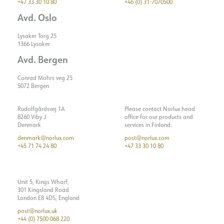
+47 33 30 10 80
+46 (0) 31-7070500
Avd. Oslo
Lysaker Torg 25
1366 Lysaker
Avd. Bergen
Conrad Mohrs veg 25
5072 Bergen
Rudolfgårdsvej 1A
Please contact Norlux head
8260 Viby J
office for our products and
Denmark
services in Finland.
denmark@norlux.com
post@norlux.com
+45 71 74 24 80
+47 33 30 10 80
Unit 5, Kings Wharf,
301 Kingsland Road
London E8 4DS, England
post@norlux.uk
+44 (0) 7500 068 220