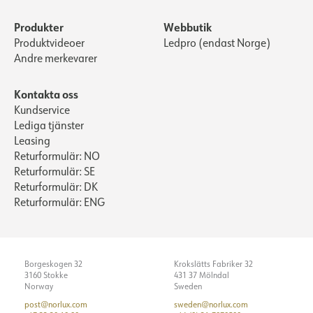
Produkter
Webbutik
Produktvideoer
Ledpro (endast Norge)
Andre merkevarer
Kontakta oss
Kundservice
Lediga tjänster
Leasing
Returformulär: NO
Returformulär: SE
Returformulär: DK
Returformulär: ENG
Borgeskogen 32
Krokslätts Fabriker 32
3160 Stokke
431 37 Mölndal
Norway
Sweden
post@norlux.com
sweden@norlux.com