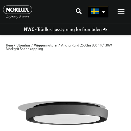
Hoppa
direkt
till
innehållet
NWC
- Trådlös ljusstyrning för framtiden
📲
Hem
Utomhus
Väggarmaturer
/
/
/ Ancha Rund 2500lm 830 110° 30W
Mörkgrå Snabbkoppling