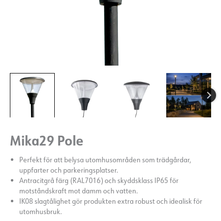
Mika29 Pole
Perfekt för att belysa utomhusområden som trädgårdar,
uppfarter och parkeringsplatser.
Antracitgrå färg (RAL7016) och skyddsklass IP65 för
motståndskraft mot damm och vatten.
IK08 slagtålighet gör produkten extra robust och idealisk för
utomhusbruk.