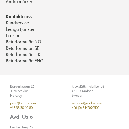
Andra märken
Max. last per kurs - C16
18
LJUSTEKNIK
Läckström [mA]
0.7
Kontakta oss
Startström Imax [A]
40
Kundservice
Lumen ut [lm]
4537
Lediga tjänster
Lumen LED (tc=25)
5000
Leasing
Returformulär: NO
Spridningsvinkel [°]
75
Returformulär: SE
Färgtemperatur [K]
4000
Returformulär: DK
Returformulär: ENG
Färgåtergivning [CRI/Ra]
80
Färgkod
840
Färgtolerans [SDCM]
3
Borgeskogen 32
Krokslätts Fabriker 32
Ljuskälla
LED (inbyggt)
3160 Stokke
431 37 Mölndal
Norway
Sweden
Optik
Lins
post@norlux.com
sweden@norlux.com
ELEKTRISKA DATA
+47 33 30 10 80
+46 (0) 31-7070500
Avd. Oslo
MONTERING / ANSLUTNING
Dimningstyp
Inga
Lysaker Torg 25