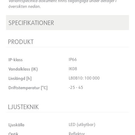
Variantspecifika dokument finns tillgängliga under detaljer i
översikten nedan.
SPECIFIKATIONER
PRODUKT
IP-klass
IP66
Vandalklass (IK)
IK08
Livslängd [h]
L80B10: 100 000
Driftstemperatur [°C]
-25 - 45
LJUSTEKNIK
Ljuskälla
LED (utbytbar)
Optik
Reflektor