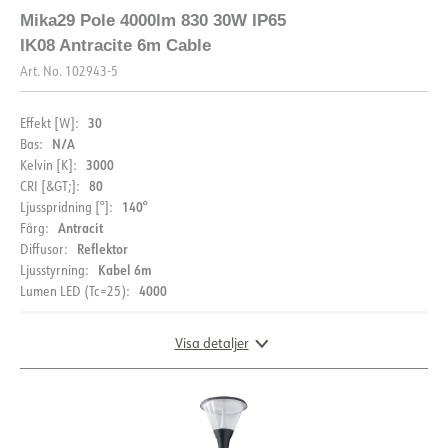
FDV (NO)
FDV (ENG)
EPD
Mika29 Pole 4000lm 830 30W IP65
IK08 Antracite 6m Cable
LDT fil
Art. No.
102943-5
30
Effekt [W]:
N/A
Bas:
3000
Kelvin [K]:
80
CRI [&GT;]:
140°
Ljusspridning [°]:
BESKRIVNING
Antracit
Färg:
Reflektor
Diffusor:
PRODUKT
Mika29-stolpe är perfekt för belysning av
Kabel 6m
Ljusstyrning:
utomhusområden som trädgårdar, uppfarter och
4000
Lumen LED (Tc=25):
parkeringsplatser. Den skapar en stämningsfull atmosfär
IP-klass
IP66
samtidigt som den ger god sikt och ökad säkerhet. Med
en antracitgrå färg (RAL7016) och IP65-skyddsklassning
Visa detaljer
Vandalklass (IK)
IK08
är den väl skyddad mot damm och vatten. Passar Ø60
DOKUMENTATION
Färg
Antracit
mm stolpar och dessutom har produkten en IK08-
slagtålighet, vilket gör den extra robust och idealisk för
Längd [mm]
500
Datablad (NO)
Datablad (ENG)
utomhusbruk.
LJUSFÖRDELNING
Bredd [mm]
500