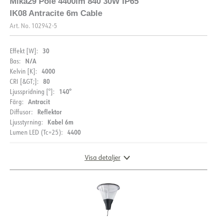
Mika29 Pole 4400lm 840 30W IP65
IK08 Antracite 6m Cable
Art. No.
102942-5
30
Effekt [W]:
N/A
Bas:
4000
Kelvin [K]:
80
CRI [&GT;]:
140°
Ljusspridning [°]:
Antracit
Färg:
Reflektor
Diffusor:
Kabel 6m
Ljusstyrning:
4400
Lumen LED (Tc=25):
Visa detaljer
DOKUMENTATION
Datablad (NO)
Datablad (ENG)
LJUSFÖRDELNING