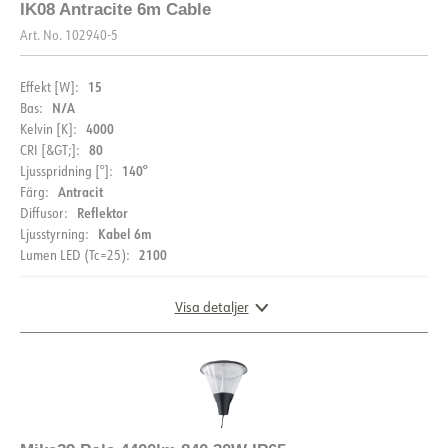
IK08 Antracite 6m Cable
Art. No.
102940-5
15
Effekt [W]:
N/A
Bas:
4000
Kelvin [K]:
80
CRI [&GT;]:
140°
Ljusspridning [°]:
Antracit
Färg:
Reflektor
Diffusor:
Kabel 6m
Ljusstyrning:
2100
Lumen LED (Tc=25):
Visa detaljer
LJUSFÖRDELNING