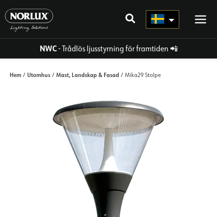
Hoppa
direkt
till
innehållet
NWC
- Trådlös ljusstyrning för framtiden
📲
Hem
Utomhus
Mast, Landskap & Fasad
/
/
/ Mika29 Stolpe