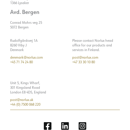
Spänning [V]
230V 50Hz
1366 Lysaker
Anslutning
Kabel 6m
Isoleringsklass
2
Avd. Bergen
Montering
Mast
Visa detaljer
Plint
N/A
Conrad Mohrs veg 25
Systemeffekt [W]
33
5072 Bergen
Ljuseffekt [lm/W]
137
Rudolfgårdsvej 1A
Please contact Norlux head
Max. last per kurs - B10
6
8260 Viby J
office for our products and
Denmark
services in Finland.
Max. last per kurs - B16
10
denmark@norlux.com
post@norlux.com
+45 71 74 24 80
+47 33 30 10 80
Max. last per kurs - C10
11
Max. last per kurs - C16
18
Läckström [mA]
0.7
Unit 5, Kings Wharf,
301 Kingsland Road
Startström Imax [A]
40
London E8 4DS, England
post@norlux.uk
+44 (0) 7500 068 220