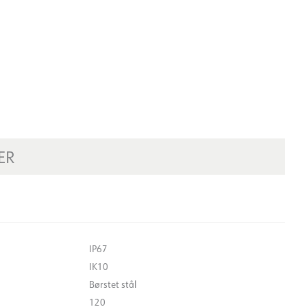
ER
IP67
IK10
Børstet stål
120