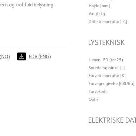
æcis og kraftfuld belysning i
Højde [mm]
Vægt [kg]
Driftstemperatur [°C]
LYSTEKNISK
(NO)
FDV (ENG)
Lumen LED (tc=25)
Spredningsvinkel [°]
Farvetemperatur [K]
Farvegengivelse [CRI/Ra]
Farvekode
Optik
ELEKTRISKE DA
Lysdæmpningstype