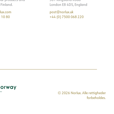
n Finland.
London E8 4DS, England
lux.com
post@norlux.uk
 10 80
+44 (0) 7500 068 220
© 2026 Norlux. Alle rettigheder
forbeholdes.