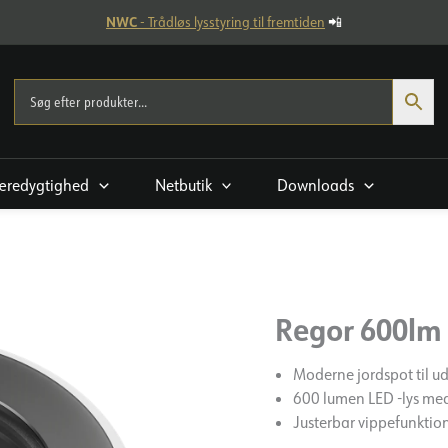
NWC
- Trådløs lysstyring til fremtiden
📲
æredygtighed
Netbutik
Downloads
Regor 600lm 
Moderne jordspot til u
600 lumen LED -lys med
Justerbar vippefunktio