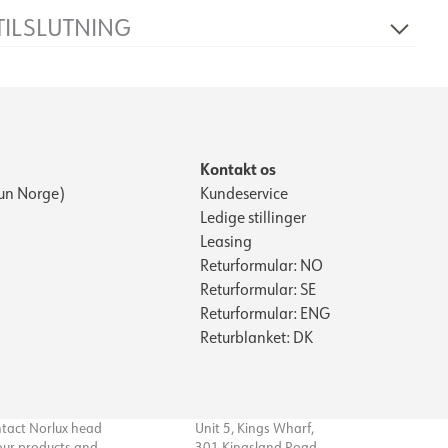
230V 50Hz
TILSLUTNING
1
N/A
Terminal
6
Forsænket, Jord
38
Kontakt os
un Norge)
Kundeservice
Ledige stillinger
Leasing
Returformular: NO
Returformular: SE
Returformular: ENG
Returblanket: DK
ntact Norlux head
Unit 5, Kings Wharf,
 our products and
301 Kingsland Road