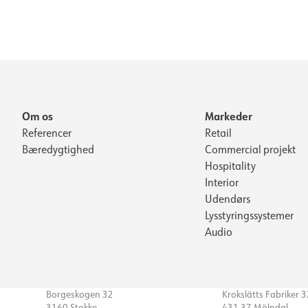
Om os
Markeder
Referencer
Retail
Bæredygtighed
Commercial projekt
Hospitality
Interior
Udendørs
Lysstyringssystemer
Audio
Borgeskogen 32
Krokslätts Fabriker 
3160 Stokke
431 37 Mölndal