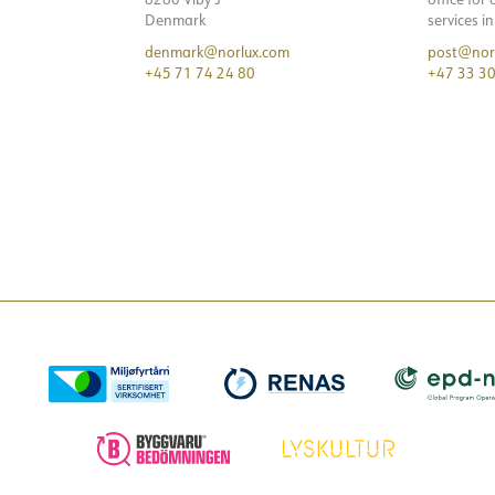
Denmark
services i
denmark@norlux.com
post@nor
+45 71 74 24 80
+47 33 30