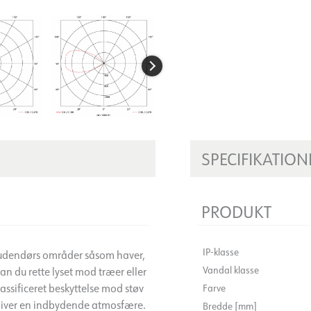
SPECIFIKATION
PRODUKT
IP-klasse
e udendørs områder såsom haver,
Vandal klasse
n du rette lyset mod træer eller
assificeret beskyttelse mod støv
Farve
giver en indbydende atmosfære.
Bredde [mm]