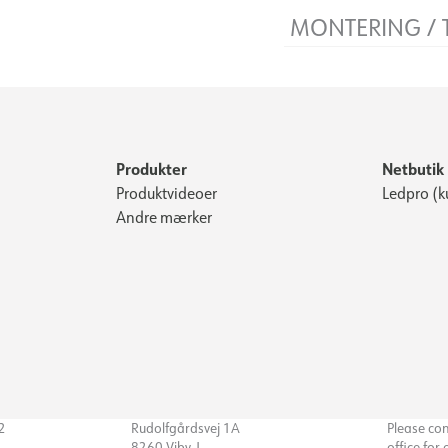
Spænding [V]
MONTERING / 
Isoleringsklasse
Sokkel
Forbindelse
Systemeffekt [W]
Montering
Lyseffektivitet [lm/W]
Produkter
Netbutik
Produktvideoer
Ledpro (k
Andre mærker
32
Rudolfgårdsvej 1A
Please co
8260 Viby J
office for