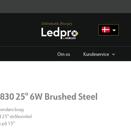
Onlinebutik (Norge):
Om os
Kundeservice
830 25° 6W Brushed Steel
dendørs brug
 25° strålevinkel
n på 15°