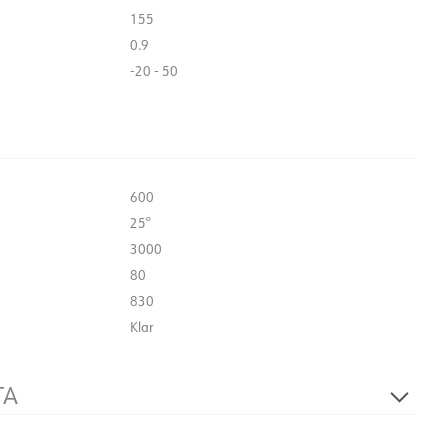
155
0.9
-20 - 50
600
25°
3000
80
830
Klar
TA
Fasedæmpbar