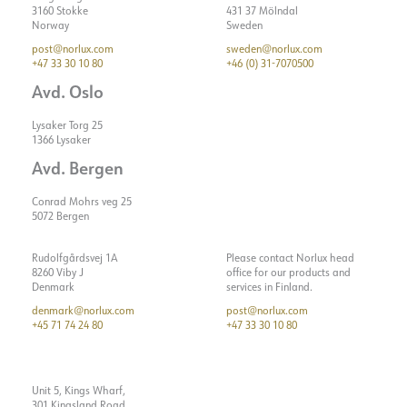
3160 Stokke
431 37 Mölndal
Norway
Sweden
post@norlux.com
sweden@norlux.com
+47 33 30 10 80
+46 (0) 31-7070500
Avd. Oslo
Lysaker Torg 25
1366 Lysaker
Avd. Bergen
Conrad Mohrs veg 25
5072 Bergen
Rudolfgårdsvej 1A
Please contact Norlux head
8260 Viby J
office for our products and
Denmark
services in Finland.
denmark@norlux.com
post@norlux.com
+45 71 74 24 80
+47 33 30 10 80
Unit 5, Kings Wharf,
301 Kingsland Road