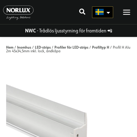
Hoppa
direkt
till
innehållet
NWC
- Trådlös ljusstyrning för framtiden
📲
Hem
Inomhus
LED-strips
Profiler för LED-strips
Profiltyp H
/
/
/
/
/ Profil H Alu
2m 45x34,5mm inkl. lock, ändkåpa