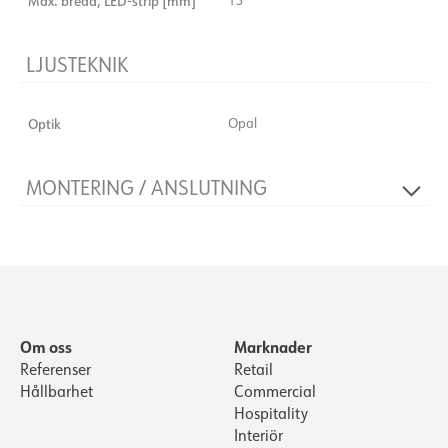
Max. bredd, LED-strip [mm]
LJUSTEKNIK
Optik
Opal
MONTERING / ANSLUTNING
Montering
Infällt
Om oss
Marknader
Referenser
Retail
Hållbarhet
Commercial
Hospitality
Interiör