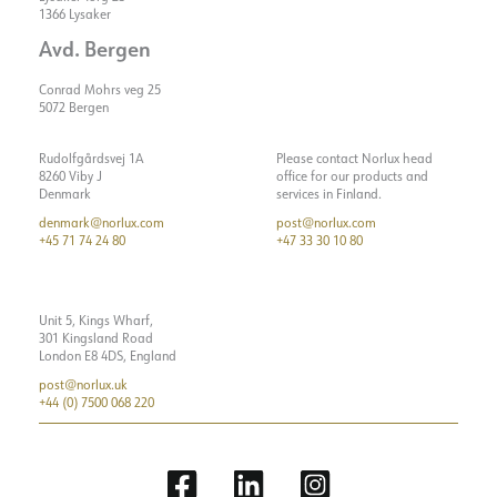
1366 Lysaker
Avd. Bergen
Conrad Mohrs veg 25
5072 Bergen
Rudolfgårdsvej 1A
Please contact Norlux head
8260 Viby J
office for our products and
Denmark
services in Finland.
denmark@norlux.com
post@norlux.com
+45 71 74 24 80
+47 33 30 10 80
Unit 5, Kings Wharf,
301 Kingsland Road
London E8 4DS, England
post@norlux.uk
+44 (0) 7500 068 220