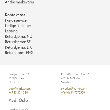
Andre merkevarer
Kontakt oss
Kundeservice
Ledige stillinger
Leasing
Returskjema: NO
Returskjema: SE
Returskjema: DK
Return form: ENG
Borgeskogen 32
Krokslätts Fabriker 32
3160 Stokke
431 37 Mölndal
Norway
Sweden
post@norlux.com
sweden@norlux.com
+47 33 30 10 80
+46 (0) 31-7070500
Avd. Oslo
Lysaker Torg 25