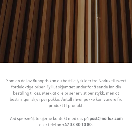
Som en del av Bunnpris kan du bestille lyskilder fra Norlux til svært
fordelaktige priser. Fyll ut skjemaet under for å sende inn din
bestilling til oss. Merk at alle priser er vist per stykk, men at
bestillingen skjer per pakke. Antall i hver pakke kan variere fra
produkt til produkt.
Ved spørsmål, ta gjerne kontakt med oss på
post@norlux.com
eller telefon
+47 33 30 10 80
.