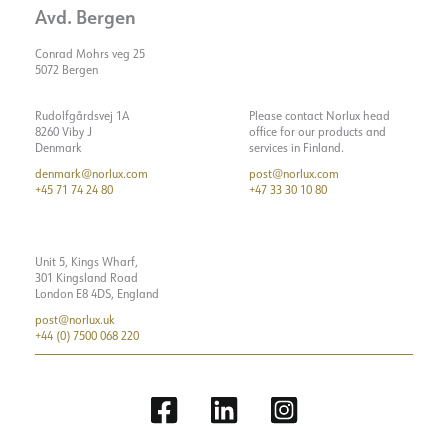
Avd. Bergen
Conrad Mohrs veg 25
5072 Bergen
Rudolfgårdsvej 1A
Please contact Norlux head
8260 Viby J
office for our products and
Denmark
services in Finland.
denmark@norlux.com
post@norlux.com
+45 71 74 24 80
+47 33 30 10 80
Unit 5, Kings Wharf,
301 Kingsland Road
London E8 4DS, England
post@norlux.uk
+44 (0) 7500 068 220