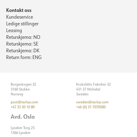
Kontakt oss
Kundeservice
Ledige stillinger
Leasing
Returskjema: NO
Returskjema: SE
Returskjema: DK
Return form: ENG
Borgeskogen 32
Krokslätts Fabriker 32
3160 Stokke
431 37 Mölndal
Norway
Sweden
post@norlux.com
sweden@norlux.com
+47 33 30 10 80
+46 (0) 31-7070500
Avd. Oslo
Lysaker Torg 25
1366 Lysaker