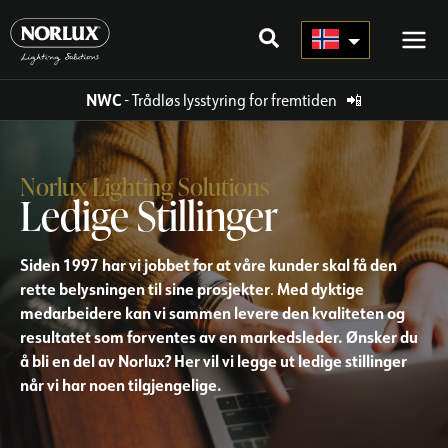
Hopp
rett
til
innholdet
NWC
- Trådløs lysstyring for fremtiden
📲
Norlux Lighting Solutions
Ledige Stillinger
Siden 1997 har vi jobbet for at våre kunder skal få den
rette belysningen til sine prosjekter
Med dyktige
.
medarbeidere kan vi sammen levere den kvaliteten og
resultatet som forventes av en markedsleder. Ønsker du
å bli en del av Norlux? Her vil vi legge ut ledige stillinger
når vi har noen tilgjengelige.