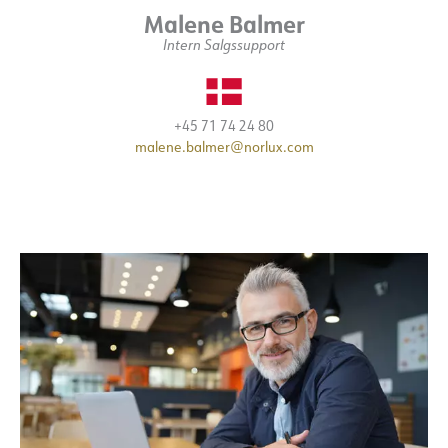
Malene Balmer
Intern Salgssupport
+45 71 74 24 80
malene.balmer@norlux.com