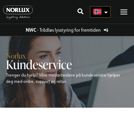
Hopp
rett
til
innholdet
NWC
- Trådløs lysstyring for fremtiden
📲
Norlux
Kundeservice
Trenger du hjelp? Våre medarbeidere på kundeservice hjelper
deg med ordre, support og retur.