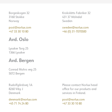
Borgeskogen 32
Krokslätts Fabriker 32
3160 Stokke
431 37 Mölndal
Norway
Sweden
post@norlux.com
sweden@norlux.com
+47 33 30 10 80
+46 (0) 31-7070500
Avd. Oslo
Lysaker Torg 25
1366 Lysaker
Avd. Bergen
Conrad Mohrs veg 25
5072 Bergen
Rudolfgårdsvej 1A
Please contact Norlux head
8260 Viby J
office for our products and
Denmark
services in Finland.
denmark@norlux.com
post@norlux.com
+45 71 74 24 80
+47 33 30 10 80