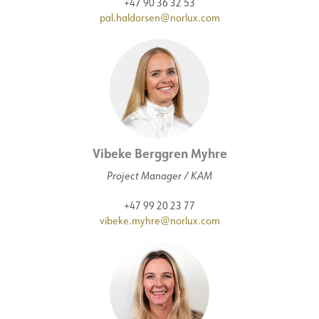
+47 90 36 32 53
pal.haldorsen@norlux.com
Vibeke Berggren Myhre
Project Manager / KAM
+47 99 20 23 77
vibeke.myhre@norlux.com