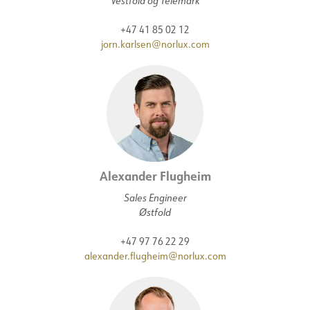
Vestfold og Telemark
+47 41 85 02 12
jorn.karlsen@norlux.com
Alexander Flugheim
Sales Engineer
Østfold
+47 97 76 22 29
alexander.flugheim@norlux.com