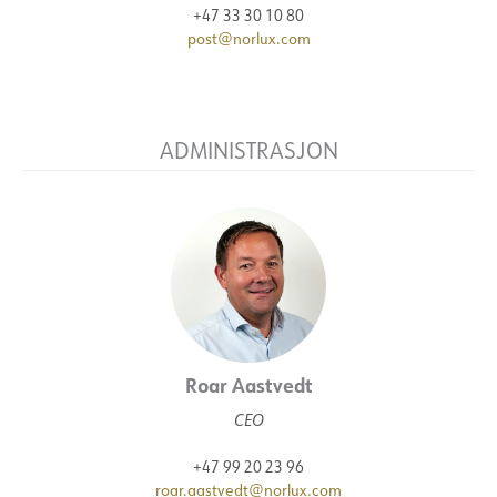
+47 33 30 10 80
post@norlux.com
ADMINISTRASJON
Roar Aastvedt
CEO
+47 99 20 23 96
roar.aastvedt@norlux.com