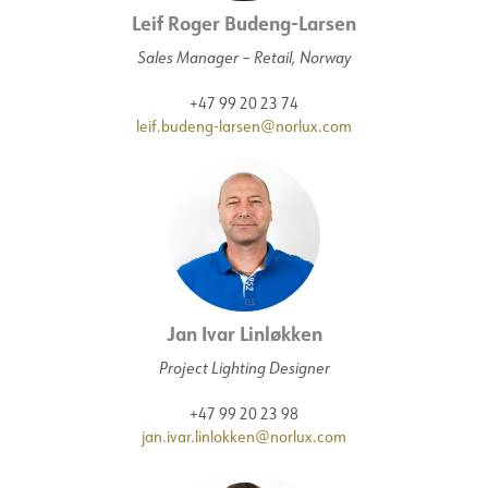
Leif Roger Budeng-Larsen
Sales Manager – Retail, Norway
+47 99 20 23 74
leif.budeng-larsen@norlux.com
Jan Ivar Linløkken
Project Lighting Designer
+47 99 20 23 98
jan.ivar.linlokken@norlux.com