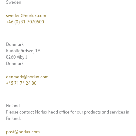
Sweden
sweden@norlux.com
+46 (0) 31-7070500
Danmark
Rudolfgårdsvej 1A
8260 Viby J
Denmark
denmark@norlux.com
+45 71 74 24 80
Finland
Please contact Norlux head office for our products and services in
Finland.
post@norlux.com