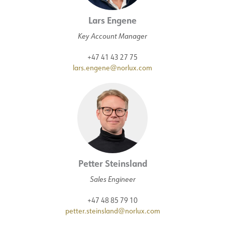
Lars Engene
Key Account Manager
+47 41 43 27 75
lars.engene@norlux.com
Petter Steinsland
Sales Engineer
+47 48 85 79 10
petter.steinsland@norlux.com