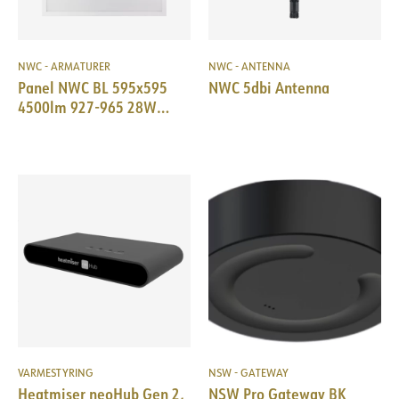
NWC - ARMATURER
NWC - ANTENNA
Panel NWC BL 595x595
NWC 5dbi Antenna
4500lm 927-965 28W
Prism WH TW+PIR 18i3
VARMESTYRING
NSW - GATEWAY
Heatmiser neoHub Gen 2,
NSW Pro Gateway BK