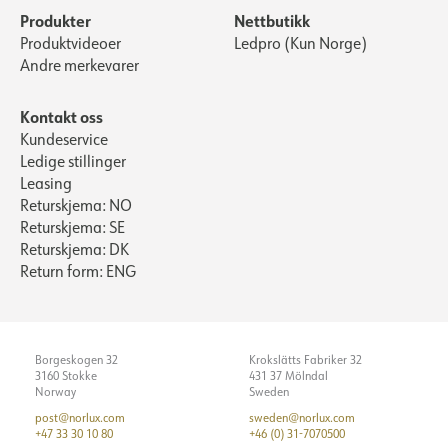
Produkter
Nettbutikk
Produktvideoer
Ledpro (Kun Norge)
Andre merkevarer
Kontakt oss
Kundeservice
Ledige stillinger
Leasing
Returskjema: NO
Returskjema: SE
Returskjema: DK
Return form: ENG
Borgeskogen 32
Krokslätts Fabriker 32
3160 Stokke
431 37 Mölndal
Norway
Sweden
post@norlux.com
sweden@norlux.com
+47 33 30 10 80
+46 (0) 31-7070500