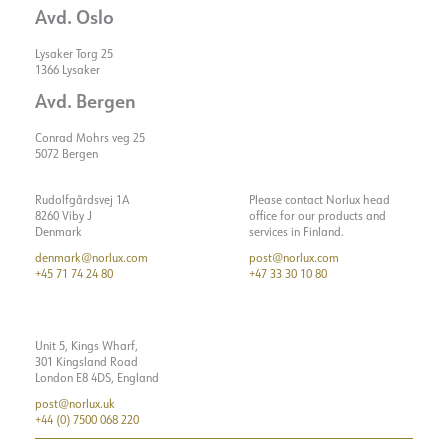
Avd. Oslo
Lysaker Torg 25
1366 Lysaker
Avd. Bergen
Conrad Mohrs veg 25
5072 Bergen
Rudolfgårdsvej 1A
Please contact Norlux head
8260 Viby J
office for our products and
Denmark
services in Finland.
denmark@norlux.com
post@norlux.com
+45 71 74 24 80
+47 33 30 10 80
Unit 5, Kings Wharf,
301 Kingsland Road
London E8 4DS, England
post@norlux.uk
+44 (0) 7500 068 220