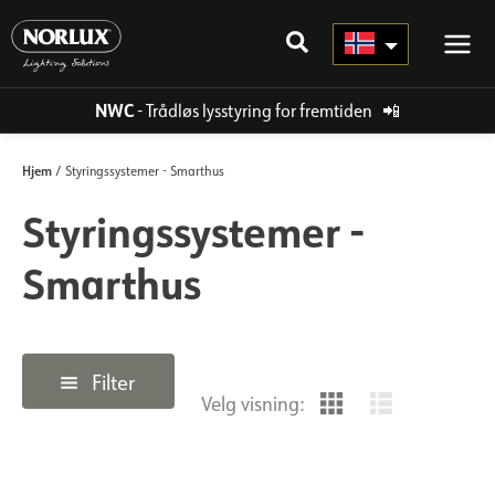
Hopp
rett
til
innholdet
NWC
- Trådløs lysstyring for fremtiden
📲
Hjem
/ Styringssystemer - Smarthus
Styringssystemer -
Smarthus
Filter
Velg visning: