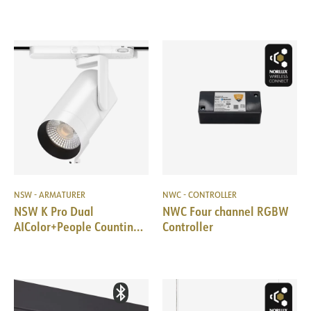
NSW - ARMATURER
NWC - CONTROLLER
NSW K Pro Dual
NWC Four channel RGBW
AIColor+People Counting
Controller
35W 36° 3-Cir WH