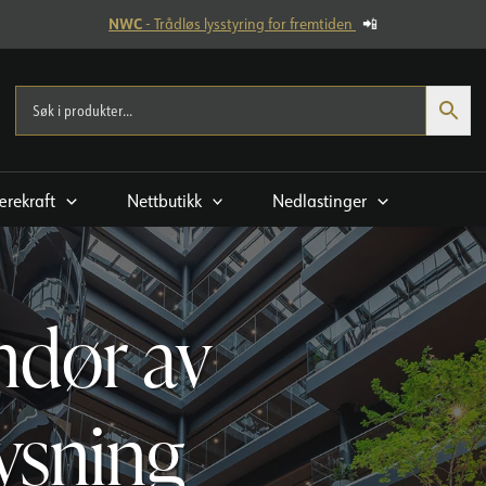
NWC
- Trådløs lysstyring for fremtiden
📲
rekraft
Nettbutikk
Nedlastinger
ndør av
ysning