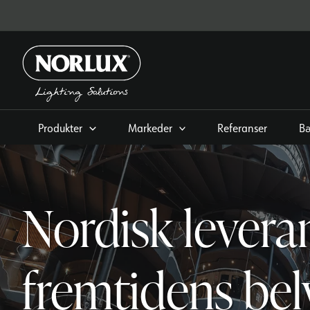
Hopp
rett
til
innholdet
Produkter
Markeder
Referanser
Bæ
Nordisk levera
fremtidens bel