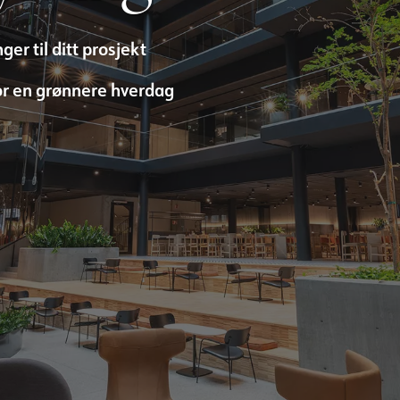
er til ditt prosjekt
or en grønnere hverdag