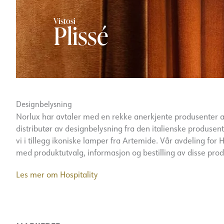
Vistosi
Vistosi
Plissé
Puppet Ring
Designbelysning
Norlux har avtaler med en rekke anerkjente produsenter av
distributør av designbelysning fra den italienske produsent
vi i tillegg ikoniske lamper fra Artemide. Vår avdeling for H
med produktutvalg, informasjon og bestilling av disse pro
Les mer om Hospitality