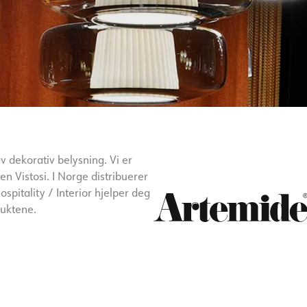
 dekorativ belysning. Vi er
en Vistosi. I Norge distribuerer
ospitality / Interior hjelper deg
duktene.