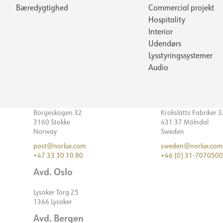
Bæredygtighed
Commercial projekt
Hospitality
Interior
Udendørs
Lysstyringssystemer
Audio
Borgeskogen 32
Krokslätts Fabriker 
3160 Stokke
431 37 Mölndal
Norway
Sweden
post@norlux.com
sweden@norlux.com
+47 33 30 10 80
+46 (0) 31-7070500
Avd. Oslo
Lysaker Torg 25
1366 Lysaker
Avd. Bergen