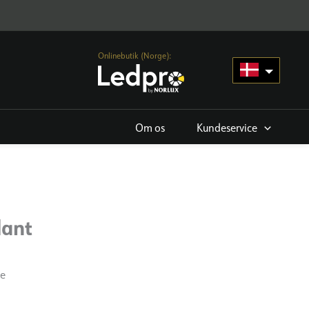
Onlinebutik (Norge):
Om os
Kundeservice
dant
ge