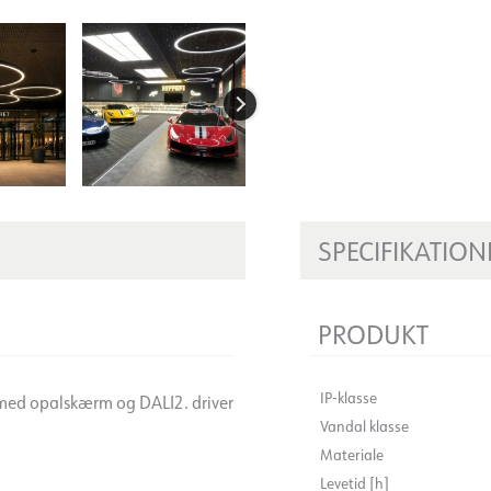
SPECIFIKATION
PRODUKT
IP-klasse
s med opalskærm og DALI2. driver
Vandal klasse
Materiale
Levetid [h]