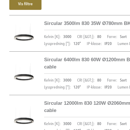
Vis filtre
Sircular 3500lm 830 35W Ø780mm BK
3000
80
Sort
Kelvin [K]:
CRI [&GT;]:
Farve:
120°
IP20
Lysspredning [°]:
IP-klasse:
Lumen L
Sircular 6400lm 830 60W Ø1200mm 
DIMENSIONER
cable
3000
80
Sort
Kelvin [K]:
CRI [&GT;]:
Farve:
120°
IP20
Lysspredning [°]:
IP-klasse:
Lumen L
Sircular 12000lm 830 120W Ø2060m
DIMENSIONER
cable
3000
80
Sort
Kelvin [K]:
CRI [&GT;]:
Farve: