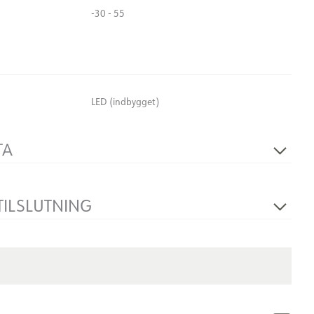
-30 - 55
LED (indbygget)
TA
230V 50Hz
1
TILSLUTNING
Loft, vedhæng