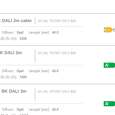
 DALI 2m cable
Art. No.
101300-120-2-ddd
P
Opal
60.0
Diffuser:
Længde [mm]:
3500
ED (Tc=25):
BK DALI 2m
Art. No.
101301-120-2-ddd
BESKRIVELSE
Opal
60.0
Diffuser:
Længde [mm]:
Cirkulær dekorativ pendel 
PRODUKT
7000
ED (Tc=25):
driver .
IP-klasse
m BK DALI 3m
Art. No.
101303-120-2-ddd
Leveres i 4 størrelser i 3000K
Vandal klasse
BESKRIVELSE
Farve
Opal
60.0
Diffuser:
Længde [mm]:
Længde [mm]
Cirkulær dekorativ pendel 
PRODUKT