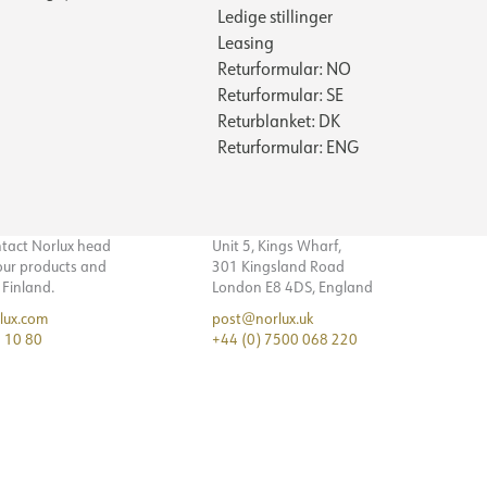
120
Ledige stillinger
Loft, vedhæng
130
Leasing
16
13
Returformular: NO
16
15
DALI2
Returformular: SE
LSLUTNING
1.5
Returblanket: DK
230V 50Hz
60
Returformular: ENG
1
Kabel 3m
130
180
Loft, vedhæng
16
8
16
10
ntact Norlux head
Unit 5, Kings Wharf,
2.25
 our products and
301 Kingsland Road
n Finland.
London E8 4DS, England
90
lux.com
post@norlux.uk
130
 10 80
+44 (0) 7500 068 220