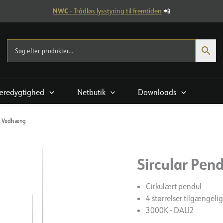
NWC
- Trådløs lysstyring til fremtiden
📲
æredygtighed
Netbutik
Downloads
ar Vedhæng
Sircular Pen
Cirkulært pendul
4 størrelser tilgængeli
3000K - DALI2