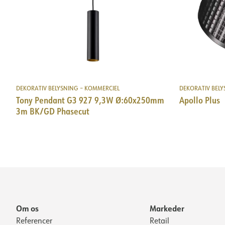
DOKUMENTATION
Datablad (NO)
Datablad (ENG)
FDV 
Energimærke EPREL
Let fil LDT
DEKORATIV BELYSNING – KOMMERCIEL
DEKORATIV BELY
DOKUMENTATION
Tony Pendant G3 927 9,3W Ø:60x250mm
Apollo Plus
3m BK/GD Phasecut
Datablad (NO)
Datablad (ENG)
FDV 
Energimærke EPREL
Om os
Markeder
Referencer
Retail