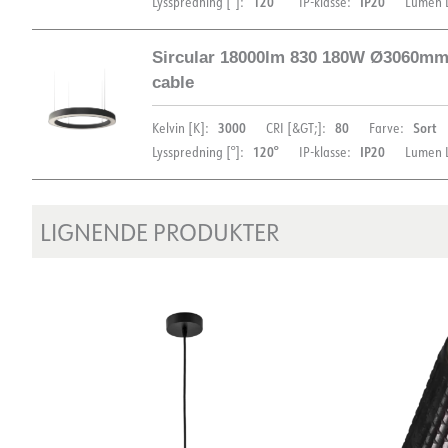
120°
IP20
Lysspredning [°]:
IP-klasse:
Lumen L
Sircular 18000lm 830 180W Ø3060m
DIMENSIONER
cable
3000
80
Sort
Kelvin [K]:
CRI [&GT;]:
Farve:
120°
IP20
Lysspredning [°]:
IP-klasse:
Lumen L
MONTERING
LIGNENDE PRODUKTER
DIMENSIONER
Monteringsvejledning
DOKUMENTATION
DOKUMENTATION
Datablad (NO)
Datablad (ENG)
FDV 
Datablad (NO)
Datablad (ENG)
FDV 
Energimærke EPREL
Let fil LDT
Energimærke EPREL
Let fil LDT