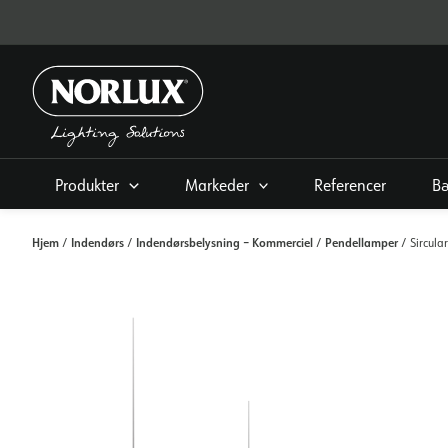
Gå
til
indhold
Produkter
Markeder
Referencer
B
Hjem
Indendørs
Indendørsbelysning – Kommerciel
Pendellamper
/
/
/
/ Sircul