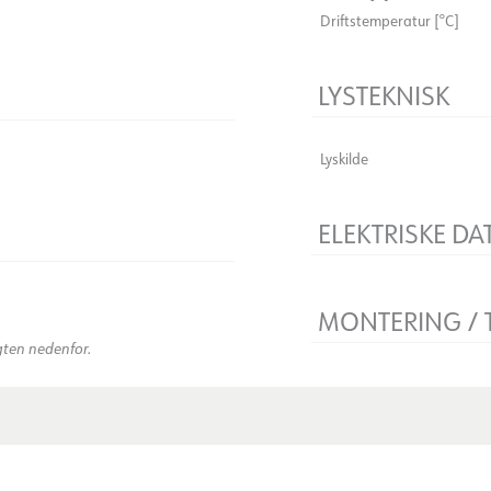
Driftstemperatur [°C]
LYSTEKNISK
Lyskilde
ELEKTRISKE DA
Spænding [V]
)
Isoleringsklasse
MONTERING / 
gten nedenfor.
Montering