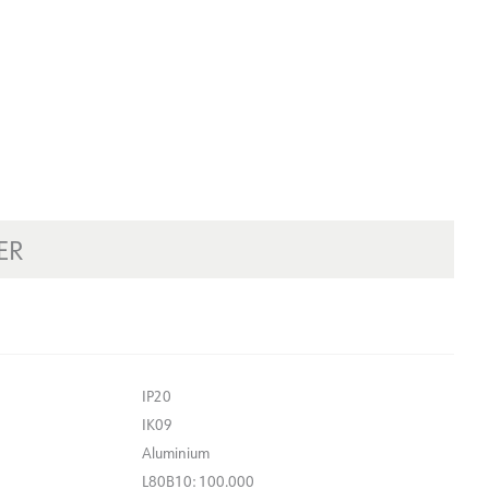
ER
IP20
IK09
Aluminium
L80B10: 100.000