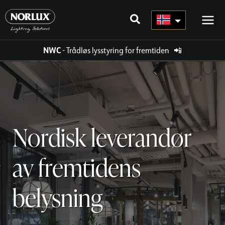
Hopp
rett
til
innholdet
NWC
- Trådløs lysstyring for fremtiden
📲
Nordisk leverandør
av fremtidens
belysning