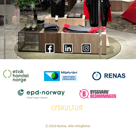
Unit 5, Kings Wharf,
301 Kingsland Road
London E8 4DS, England
post@norlux.uk
+44 (0) 7500 068 220
© 2026 Norlux. Alle rettigheter.