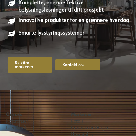
Komplette, energieffektive
belysningsløsninger til ditt prosjekt
Innovative produkter for en grønnere hverdag
Smarte lysstyringssystemer
Se våre
Kontakt oss
markeder
Om oss
Markeder
Referanser
Retail
Bærekraft
Commercial Project
Hospitality