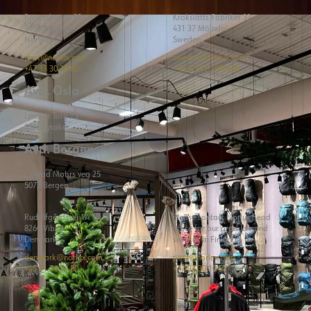
Borgeskogen 32
Krokslätts Fabriker 32
3160 Stokke
431 37 Mölndal
Norway
Sweden
post@norlux.com
sweden@norlux.com
+47 33 30 10 80
+46 (0) 31-7070500
Avd. Oslo
Lysaker Torg 25
1366 Lysaker
Avd. Bergen
Conrad Mohrs veg 25
5072 Bergen
Rudolfgårdsvej 1A
Please contact Norlux head
8260 Viby J
office for our products and
Denmark
services in Finland.
denmark@norlux.com
post@norlux.com
+45 71 74 24 80
+47 33 30 10 80