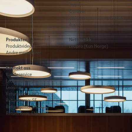
Interior
Outdoor
Light Management Systems
Audio
Produkter
Nettbutikk
Produktvideoer
Ledpro (Kun Norge)
Andre merkevarer
Kontakt oss
Kundeservice
Ledige stillinger
Leasing
Returskjema: NO
Returskjema: SE
Returskjema: DK
Return form: ENG