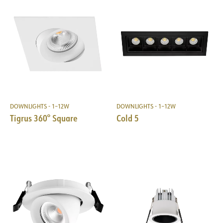
MONTERING
Monteringsanvisning
DOWNLIGHTS - 1–12W
DOWNLIGHTS - 1–12W
Tigrus 360° Square
Cold 5
DOKUMENTASJON
Datablad (NO)
Datablad (ENG)
FDV (NO)
FDV (ENG)
Energy label EPREL
Lysfil LDT