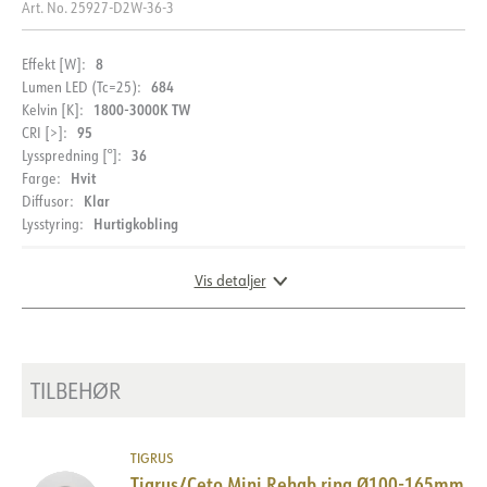
Art. No.
25927-D2W-36-3
Maks. belastning pr. kurs -
448
C16
8
Effekt [W]:
Lekkasjestrøm [mA]
5
684
Lumen LED (Tc=25):
Startstrøm Imax [A]
1800-3000K TW
5
Kelvin [K]:
95
CRI [>]:
Startstrøm tid [µs]
100
36
Lysspredning [°]:
Strøm LED [mA]
350
Hvit
Farge:
Klar
Diffusor:
Spenning ut, min. [V]
15.5
Hurtigkobling
Lysstyring:
Spenning ut, maks. [V]
18.8
Vis detaljer
DIMENSJONER OG LYSDISTRIBUSJON
TILBEHØR
TIGRUS
Tigrus/Ceto Mini Rehab ring Ø100-165mm