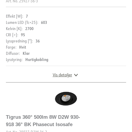
Art. No.
25927-36-3
7
Effekt [W]:
603
Lumen LED (Tc=25):
2700
Kelvin [K]:
95
CRI [>]:
36
Lysspredning [°]:
Hvit
Farge:
Klar
Diffusor:
Hurtigkobling
Lysstyring:
Vis detaljer
DIMENSJONER OG LYSDISTRIBUSJON
Tigrus 360° 500lm 8W D2W 930-
918 36° BK Phasecut Isosafe
Art. No.
25927-D2W-36-2