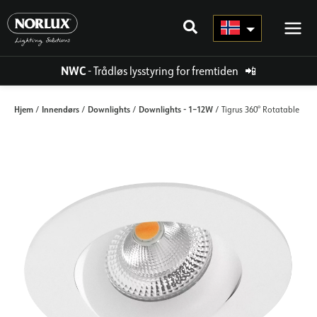
Hopp
rett
til
innholdet
NWC
- Trådløs lysstyring for fremtiden
📲
Hjem
Innendørs
Downlights
Downlights - 1–12W
/
/
/
/ Tigrus 360° Rotatable