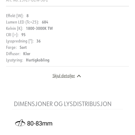
8
Effekt [W]:
684
Lumen LED (Tc=25):
1800-3000K TW
Kelvin [K]:
95
CRI [>]:
36
Lysspredning [°]:
Sort
Farge:
MONTERING
Klar
Diffusor:
Hurtigkobling
Lysstyring:
Monteringsanvisning
Skjul detaljer
DOKUMENTASJON
Datablad (NO)
Datablad (ENG)
DIMENSJONER OG LYSDISTRIBUSJON
FDV (NO)
FDV (ENG)
Energy label EPREL
Lysfil LDT