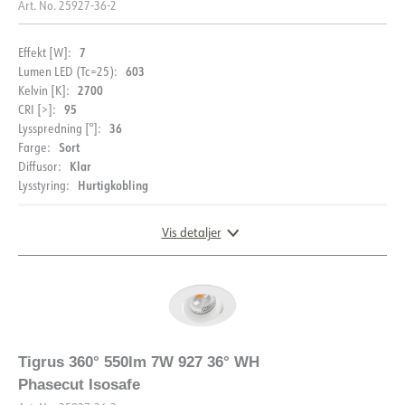
Art. No.
25927-36-2
7
Effekt [W]:
603
Lumen LED (Tc=25):
2700
Kelvin [K]:
95
CRI [>]:
36
Lysspredning [°]:
Sort
Farge:
Klar
Diffusor:
Hurtigkobling
Lysstyring:
Vis detaljer
DIMENSJONER OG LYSDISTRIBUSJON
Tigrus 360° 550lm 7W 927 36° WH
Phasecut Isosafe