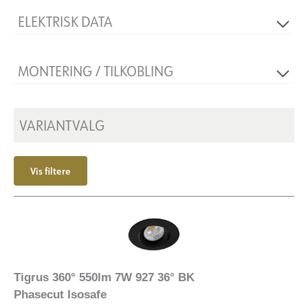
ELEKTRISK DATA
Dimmetype
Faseavsnitt
MONTERING / TILKOBLING
Spenning [V]
230V 50Hz
Isolasjonsklasse
2
Utsparing [mm]
Ø80-Ø83
Sokkel
N/A
Montering
VARIANTVALG
Innfelt, Tak
Vis filtere
Tigrus 360° 550lm 7W 927 36° BK
Phasecut Isosafe