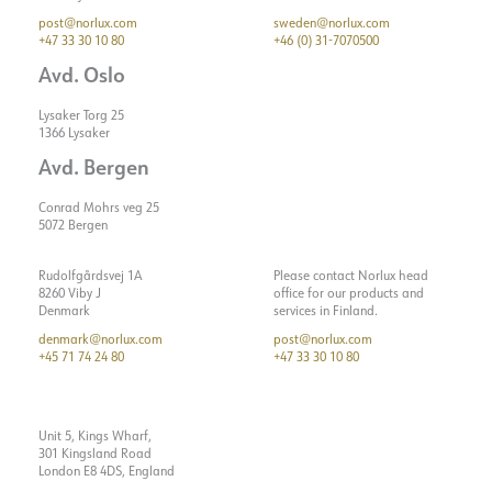
Optikk
Klar
post@norlux.com
sweden@norlux.com
+47 33 30 10 80
+46 (0) 31-7070500
ELEKTRISK DATA
Avd. Oslo
MONTERING / TILKOBLING
Dimmetype
Faseavsnitt
Lysaker Torg 25
1366 Lysaker
Flimmerfri
Ja
TILBEHØR
Tilkobling
Hurtigkobling
Avd. Bergen
Spenning [V]
230V 50Hz
Utsparing [mm]
80-83mm
Conrad Mohrs veg 25
Isolasjonsklasse
2
5072 Bergen
Montering
Innfelt
Sokkel
N/A
Vis detaljer
Rudolfgårdsvej 1A
Please contact Norlux head
Systemeffekt [W]
8
8260 Viby J
office for our products and
Denmark
services in Finland.
Lyseffekt [lm/W]
63
denmark@norlux.com
post@norlux.com
Maks. belastning pr. kurs -
35
+45 71 74 24 80
+47 33 30 10 80
B10
Maks. belastning pr. kurs -
182
EXILIS II DIM
B16
Unit 5, Kings Wharf,
Dimmer Rotary for LED
301 Kingsland Road
Maks. belastning pr. kurs -
280
300W
London E8 4DS, England
C10