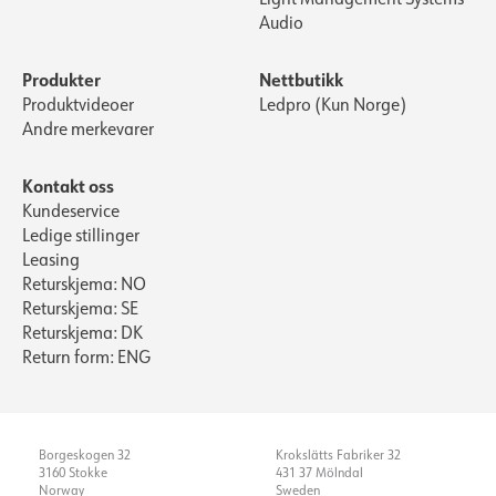
Audio
Vekt [kg]
0.394444444444444
Materiale
Aluminium
Produkter
Nettbutikk
Levetid [t]
L80: 100 000
Produktvideoer
Ledpro (Kun Norge)
Andre merkevarer
Driftstemperatur [°C]
-20 - 45
LYSTEKNISK
Kontakt oss
Kundeservice
Ledige stillinger
Lumen ut [lm]
500
Leasing
Lumen LED (tc=25)
684
Returskjema: NO
Returskjema: SE
Spredningsvinkel [°]
36
Returskjema: DK
Fargetemperatur [K]
1800-3000K TW
Return form: ENG
Fargegjengivelse [CRI/Ra]
95
Fargekode
930-918
Fargetoleranse [SDCM]
3
Borgeskogen 32
Krokslätts Fabriker 32
3160 Stokke
431 37 Mölndal
Lyskilde
LED (innebygget)
Norway
Sweden