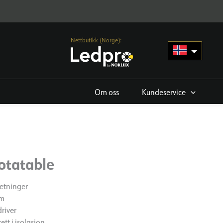
Nettbutikk (Norge):
Om oss
Kundeservice
Rotatable
retninger
rm
river
tt i isolasjon