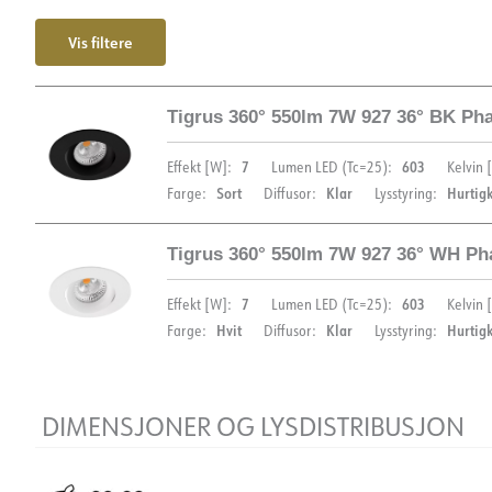
Vis filtere
Tigrus 360° 550lm 7W 927 36° BK Pha
7
603
Effekt [W]:
Lumen LED (Tc=25):
Kelvin [
Sort
Klar
Hurtig
Farge:
Diffusor:
Lysstyring:
Tigrus 360° 550lm 7W 927 36° WH Ph
DIMENSJONER OG LYSDISTRIBUSJON
7
603
Effekt [W]:
Lumen LED (Tc=25):
Kelvin [
Hvit
Klar
Hurtig
Farge:
Diffusor:
Lysstyring:
DIMENSJONER OG LYSDISTRIBUSJON