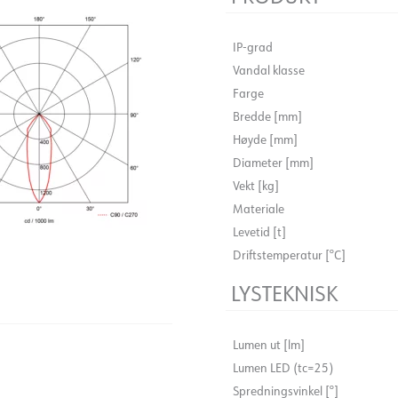
Bredde [mm]
isolasjon. Det 360° roterbare
Høyde [mm]
alle retninger. Leveres i 
IP-grad
Diameter [mm]
Vandal klasse
Tigrus er enkel å installere
Vekt [kg]
Farge
Materiale
Bredde [mm]
Levetid [t]
Høyde [mm]
Driftstemperatur [°C]
Diameter [mm]
LYSTEKNISK
Vekt [kg]
Materiale
Levetid [t]
Lumen ut [lm]
Driftstemperatur [°C]
Lumen LED (tc=25)
Spredningsvinkel [°]
LYSTEKNISK
Fargetemperatur [K]
Fargegjengivelse [CRI/Ra]
Lumen ut [lm]
Fargekode
(NO)
FDV (ENG)
Lumen LED (tc=25)
Fargetoleranse [SDCM]
Spredningsvinkel [°]
Lyskilde