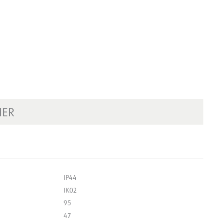
NER
IP44
IK02
95
47