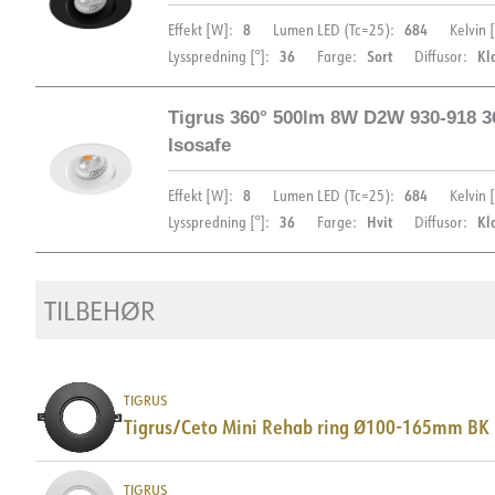
8
684
Effekt [W]:
Lumen LED (Tc=25):
Kelvin [
36
Sort
Kl
Lysspredning [°]:
Farge:
Diffusor:
Tigrus 360° 500lm 8W D2W 930-918 
DIMENSJONER OG LYSDISTRIBUSJON
Isosafe
8
684
Effekt [W]:
Lumen LED (Tc=25):
Kelvin [
36
Hvit
Kl
Lysspredning [°]:
Farge:
Diffusor:
TILBEHØR
DIMENSJONER OG LYSDISTRIBUSJON
TIGRUS
Tigrus/Ceto Mini Rehab ring Ø100-165mm BK
TIGRUS