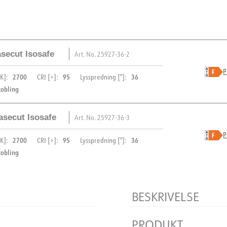
secut Isosafe
Art. No.
25927-36-2
P
2700
95
36
K]:
CRI [>]:
Lysspredning [°]:
kobling
asecut Isosafe
Art. No.
25927-36-3
BESKRIVELSE
P
2700
95
36
K]:
CRI [>]:
Lysspredning [°]:
kobling
Tigrus 360° Rotatable er en
PRODUKT
isolasjon. Det 360° roterbare
alle retninger. Leveres i 
IP-grad
BESKRIVELSE
Vandal klasse
Tigrus er enkel å installere
Farge
Tigrus 360° Rotatable er en
PRODUKT