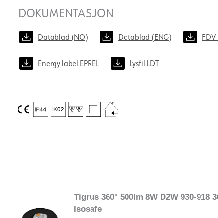
Energy label EPREL
Lysfil LDT
DOKUMENTASJON
Datablad (NO)
Datablad (ENG)
FDV 
Energy label EPREL
Lysfil LDT
Tigrus 360° 500lm 8W D2W 930-918 3
Isosafe