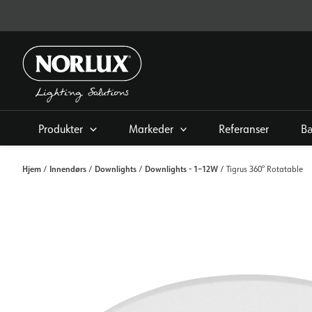
Hopp
rett
til
innholdet
Produkter
Markeder
Referanser
Bæ
Hjem
Innendørs
Downlights
Downlights - 1–12W
/
/
/
/ Tigrus 360° Rotatable