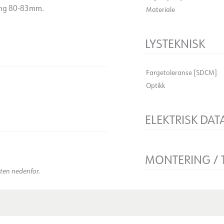
aring 80-83mm.
Materiale
LYSTEKNISK
Fargetoleranse [SDCM]
Optikk
ELEKTRISK DAT
Dimmetype
)
Spenning [V]
MONTERING / 
Isolasjonsklasse
kten nedenfor.
Sokkel
Utsparing [mm]
Montering