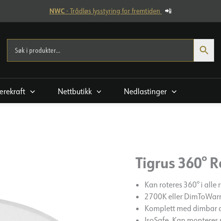
NWC
- Trådløs lysstyring for fremtiden
📲
rekraft
Nettbutikk
Nedlastinger
Tigrus 360° 
Kan roteres 360° i alle 
2700K eller DimToWa
Komplett med dimbar d
IsoSafe. Kan monteres re