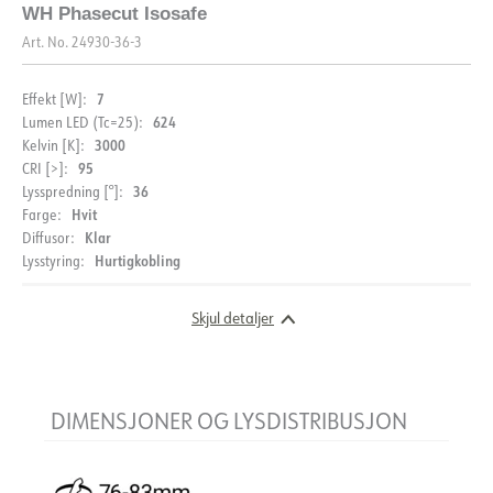
WH Phasecut Isosafe
Energy label EPREL
Lysfil LDT
Art. No.
24930-36-3
7
Effekt [W]:
624
Lumen LED (Tc=25):
3000
Kelvin [K]:
95
CRI [>]:
36
Lysspredning [°]:
BESKRIVELSE
Hvit
Farge:
MONTERING
Klar
Diffusor:
PRODUKT
Tigrus Tiltable er en lavtbyggende downlight som kan
Hurtigkobling
Lysstyring:
Monteringsanvisning
monteres direkte i isolasjon. CRI>95, tiltbar 25° og IP44.
Inkludert dimbar fasekutt driver med hurtigkobling for
Skjul detaljer
IP-grad
IP44
enkel montering.
DOKUMENTASJON
Vandal klasse
IK02
Utsparing 76-83mm.
Farge
Sort
Datablad (NO)
Datablad (ENG)
DIMENSJONER OG LYSDISTRIBUSJON
Bredde [mm]
95
Høyde [mm]
45
FDV (NO)
FDV (ENG)