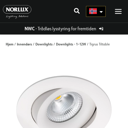
Hopp
rett
til
innholdet
NWC
- Trådløs lysstyring for fremtiden
📲
Hjem
Innendørs
Downlights
Downlights - 1–12W
/
/
/
/ Tigrus Tiltable