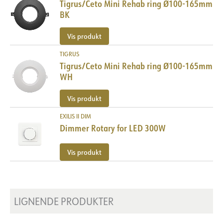
Tigrus/Ceto Mini Rehab ring Ø100-165mm
Maks. belastning pr. kurs -
448
BK
C16
Vis produkt
Lekkasjestrøm [mA]
5
Startstrøm Imax [A]
5
TIGRUS
Tigrus/Ceto Mini Rehab ring Ø100-165mm
Startstrøm tid [µs]
100
WH
Strøm LED [mA]
350
Vis produkt
Spenning ut, min. [V]
12
Spenning ut, maks. [V]
17.5
EXILIS II DIM
Dimmer Rotary for LED 300W
Vis produkt
LIGNENDE PRODUKTER