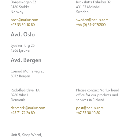
Borgeskogen 32
Krokslätts Fabriker 32
3160 Stokke
431 37 Mölndal
Norway
Sweden
post@norlux.com
sweden@norlux.com
+47 33 30 10 80
+46 (0) 31-7070500
Avd. Oslo
Lysaker Torg 25
1366 Lysaker
Avd. Bergen
Conrad Mohrs veg 25
5072 Bergen
Rudolfgårdsvej 1A
Please contact Norlux head
8260 Viby J
office for our products and
Denmark
services in Finland.
denmark@norlux.com
post@norlux.com
+45 71 74 24 80
+47 33 30 10 80
Unit 5, Kings Wharf,