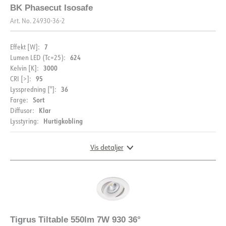
BK Phasecut Isosafe
Art. No.
24930-36-2
7
Effekt [W]:
624
Lumen LED (Tc=25):
3000
Kelvin [K]:
95
CRI [>]:
36
Lysspredning [°]:
Sort
Farge:
MONTERING
Klar
Diffusor:
Hurtigkobling
Lysstyring:
Monteringsanvisning
Vis detaljer
DOKUMENTASJON
Datablad (NO)
Datablad (ENG)
DIMENSJONER OG LYSDISTRIBUSJON
FDV (NO)
FDV (ENG)
Tigrus Tiltable 550lm 7W 930 36°