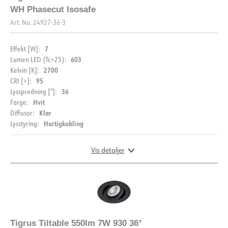
WH Phasecut Isosafe
Art. No.
24927-36-3
7
Effekt [W]:
603
Lumen LED (Tc=25):
2700
Kelvin [K]:
95
CRI [>]:
36
Lysspredning [°]:
Hvit
Farge:
Klar
Diffusor:
Hurtigkobling
Lysstyring:
Vis detaljer
DIMENSJONER OG LYSDISTRIBUSJON
Tigrus Tiltable 550lm 7W 930 36°