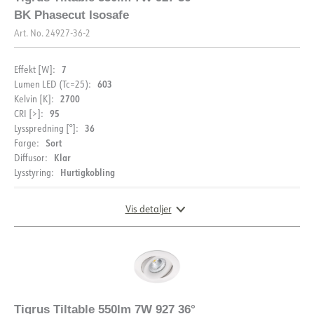
BK Phasecut Isosafe
Art. No.
24927-36-2
7
Effekt [W]:
603
Lumen LED (Tc=25):
2700
Kelvin [K]:
95
CRI [>]:
36
Lysspredning [°]:
Sort
Farge:
Klar
Diffusor:
Hurtigkobling
Lysstyring:
Vis detaljer
DIMENSJONER OG LYSDISTRIBUSJON
Tigrus Tiltable 550lm 7W 927 36°