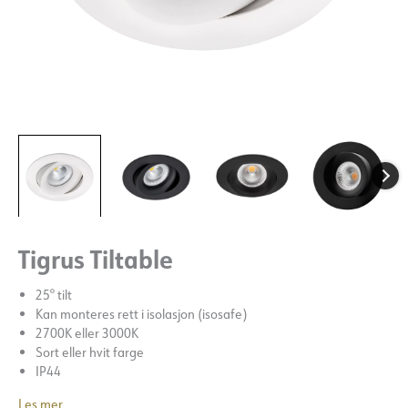
Tigrus Tiltable
25° tilt
Kan monteres rett i isolasjon (isosafe)
2700K eller 3000K
Sort eller hvit farge
IP44
Les mer