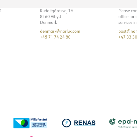
32
Rudolfgårdsvej 1A
Please co
8260 Viby J
office for
Denmark
services i
denmark@norlux.com
post@nor
+45 71 74 24 80
+47 33 30