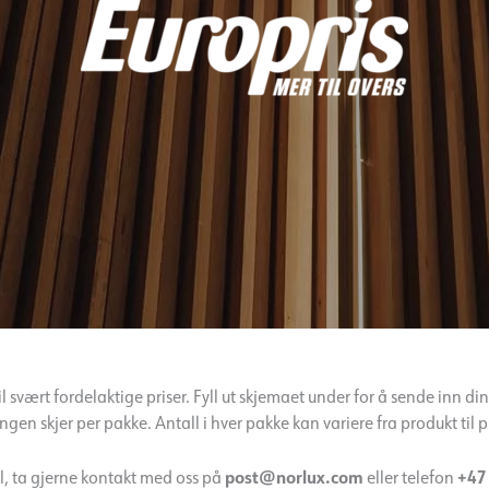
l svært fordelaktige priser. Fyll ut skjemaet under for å sende inn din be
ingen skjer per pakke. Antall i hver pakke kan variere fra produkt til 
post@norlux.com
+47
, ta gjerne kontakt med oss på
eller telefon