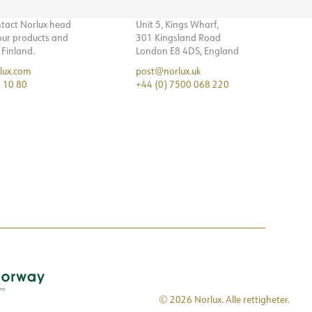
ntact Norlux head
Unit 5, Kings Wharf,
 our products and
301 Kingsland Road
n Finland.
London E8 4DS, England
lux.com
post@norlux.uk
 10 80
+44 (0) 7500 068 220
© 2026 Norlux. Alle rettigheter.