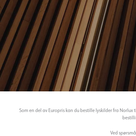
Som en del av Europris kan du bestille lyskilder fra Norlux ti
bestill
Ved spørsmål