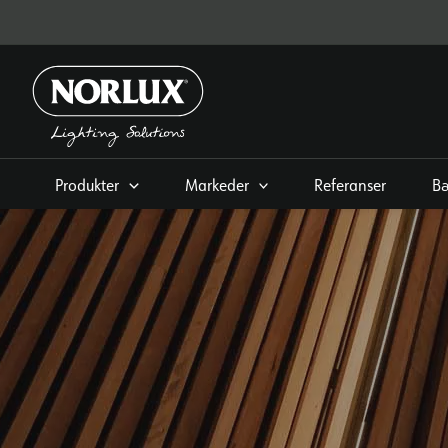
Hopp
rett
til
innholdet
Produkter
Markeder
Referanser
Bæ