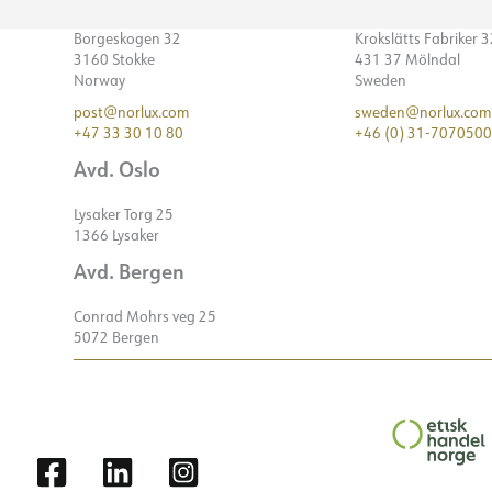
Borgeskogen 32
Krokslätts Fabriker 
3160 Stokke
431 37 Mölndal
Norway
Sweden
post@norlux.com
sweden@norlux.com
+47 33 30 10 80
+46 (0) 31-7070500
Avd. Oslo
Lysaker Torg 25
1366 Lysaker
Avd. Bergen
Conrad Mohrs veg 25
5072 Bergen