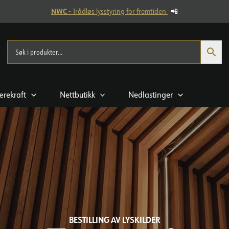
NWC
- Trådløs lysstyring for fremtiden
📲
rekraft
Nettbutikk
Nedlastinger
BESTILLING AV LYSKILDER