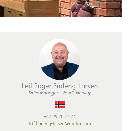
Leif Roger Budeng-Larsen
Sales Manager – Retail, Norway
+47 99 20 23 74
leif.budeng-larsen@norlux.com