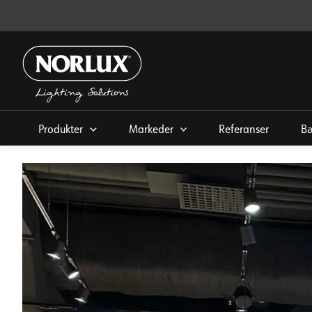
Hopp
rett
til
innholdet
Produkter
Markeder
Referanser
Bæ