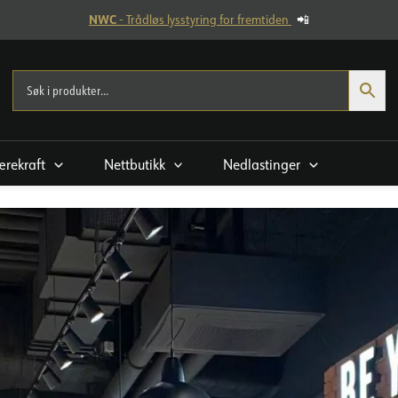
NWC
- Trådløs lysstyring for fremtiden
📲
rekraft
Nettbutikk
Nedlastinger