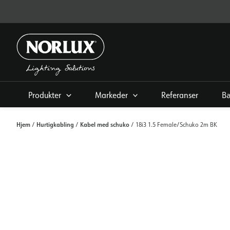
Hopp
rett
til
innholdet
Produkter
Markeder
Referanser
Bæ
Hjem
Hurtigkabling
Kabel med schuko
/
/
/ 18i3 1.5 Female/Schuko 2m BK