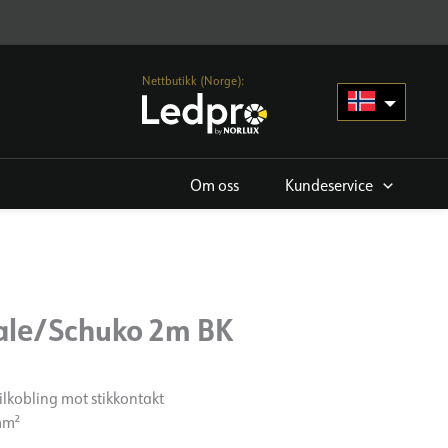
Nettbutikk (Norge):
Om oss
Kundeservice
male/Schuko 2m BK
3
ilkobling mot stikkontakt
 mm²