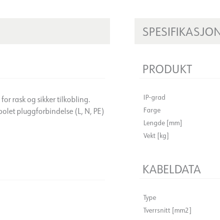
SPESIFIKASJO
PRODUKT
IP-grad
r rask og sikker tilkobling.
Farge
polet pluggforbindelse (L, N, PE)
Lengde [mm]
Vekt [kg]
KABELDATA
Type
Tverrsnitt [mm2]