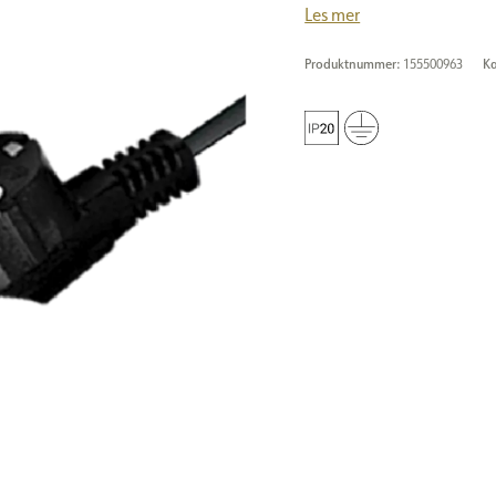
Les mer
Produktnummer:
155500963
Ka