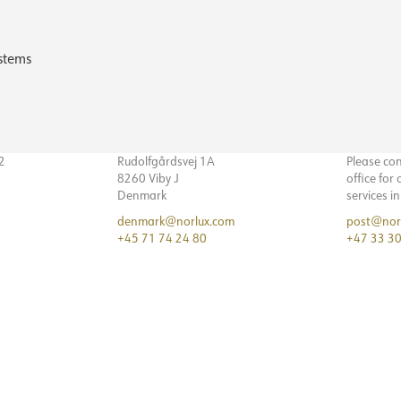
stems
32
Rudolfgårdsvej 1A
Please co
8260 Viby J
office for
Denmark
services i
denmark@norlux.com
post@nor
+45 71 74 24 80
+47 33 30