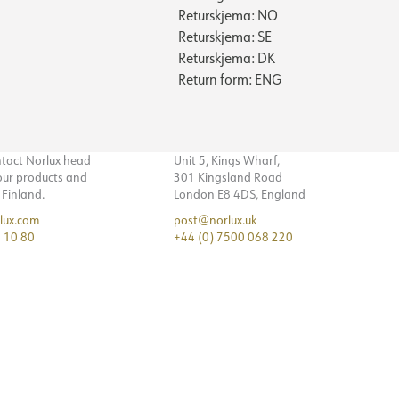
Returskjema: NO
Returskjema: SE
Returskjema: DK
Return form: ENG
ntact Norlux head
Unit 5, Kings Wharf,
 our products and
301 Kingsland Road
n Finland.
London E8 4DS, England
lux.com
post@norlux.uk
 10 80
+44 (0) 7500 068 220