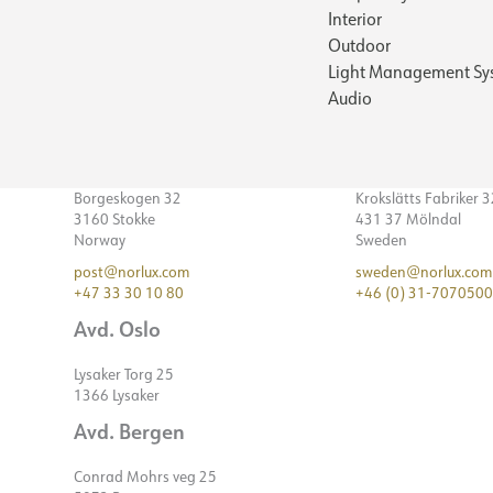
Interior
Outdoor
Light Management Sy
Audio
Borgeskogen 32
Krokslätts Fabriker 
3160 Stokke
431 37 Mölndal
Norway
Sweden
post@norlux.com
sweden@norlux.com
+47 33 30 10 80
+46 (0) 31-7070500
Avd. Oslo
Lysaker Torg 25
1366 Lysaker
Avd. Bergen
Conrad Mohrs veg 25