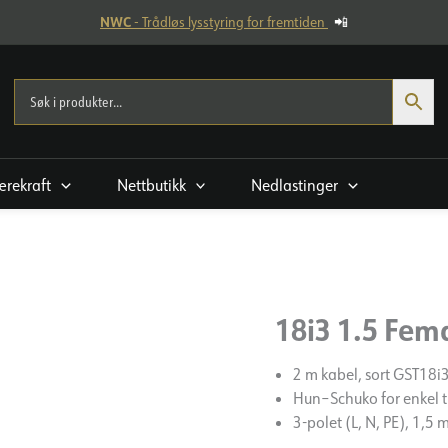
NWC
- Trådløs lysstyring for fremtiden
📲
rekraft
Nettbutikk
Nedlastinger
18i3 1.5 Fe
2 m kabel, sort GST18i
Hun–Schuko for enkel t
3-polet (L, N, PE), 1,5