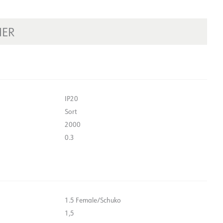
NER
IP20
Sort
2000
0.3
1.5 Female/Schuko
1,5