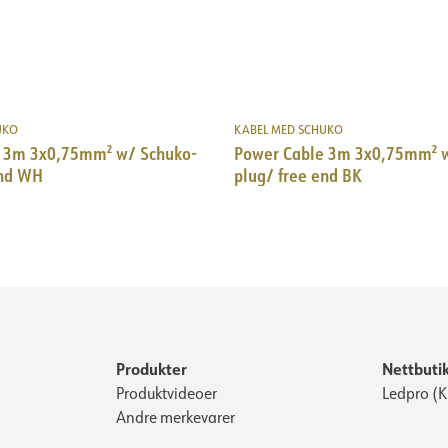
UKO
KABEL MED SCHUKO
 3m 3x0,75mm² w/ Schuko-
Power Cable 3m 3x0,75mm² w
end WH
plug/ free end BK
Produkter
Nettbuti
Produktvideoer
Ledpro (
Andre merkevarer