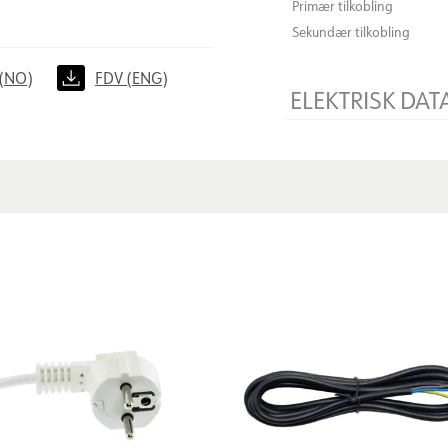
Primær tilkobling
Sekundær tilkobling
(NO)
FDV (ENG)
ELEKTRISK DAT
Spenning [V]
Isolasjonsklasse