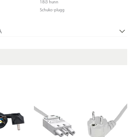
18i3 hunn
Schuko-plugg
A
250V 50Hz
1