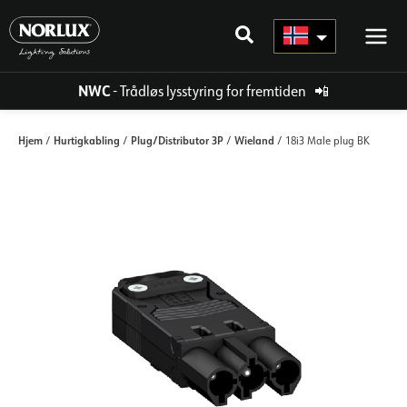
Hopp
rett
til
innholdet
NWC
- Trådløs lysstyring for fremtiden
📲
Hjem
Hurtigkabling
Plug/Distributor 3P
Wieland
/
/
/
/ 18i3 Male plug BK