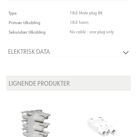
Type
18i3 Male plug BK
Primær tilkobling
18i3 hann
Sekundær tilkobling
No cable - one plug only
ELEKTRISK DATA
Spenning [V]
250V 50Hz
LIGNENDE PRODUKTER