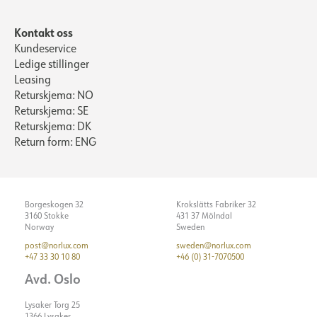
Kontakt oss
Kundeservice
Ledige stillinger
Leasing
Returskjema: NO
Returskjema: SE
Returskjema: DK
Return form: ENG
Borgeskogen 32
Krokslätts Fabriker 32
3160 Stokke
431 37 Mölndal
Norway
Sweden
post@norlux.com
sweden@norlux.com
+47 33 30 10 80
+46 (0) 31-7070500
Avd. Oslo
Lysaker Torg 25
1366 Lysaker