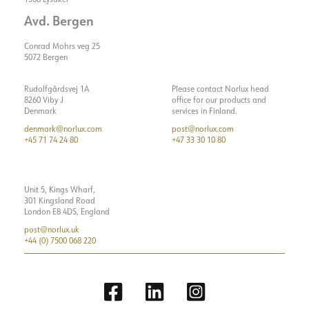
Avd. Bergen
Conrad Mohrs veg 25
5072 Bergen
Rudolfgårdsvej 1A
Please contact Norlux head
8260 Viby J
office for our products and
Denmark
services in Finland.
denmark@norlux.com
post@norlux.com
+45 71 74 24 80
+47 33 30 10 80
Unit 5, Kings Wharf,
301 Kingsland Road
London E8 4DS, England
post@norlux.uk
+44 (0) 7500 068 220