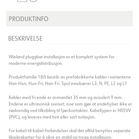
PRODUKTINFO
BESKRIVELSE
Wieland pluggbar installasjon er et komplett system for
moderne energidistribusjon.
Produktfamilie 18i5 består av prefabrikkerte kabler i variantene
Han-Hun, Hun-Fri, Han-Fri. 5pol innebærer L3, N, PE, L2 og L1
Kabler med fri ende er avmantlet 35 mm og avisolert 9 mm.
Endene er ultrasonisk sveiset, noe som gjør at endehylser ikke er
nødvendig ved tilkobling til fjærkontakter. Kabeltypen er H05VV
(PVC), og leveres med hvit eller sort isolasjon.
For kabel-til-kabel-forbindelser skal det alltid benyttes separate
låsebraketter for å sikre en stabil og trygg installasjon.