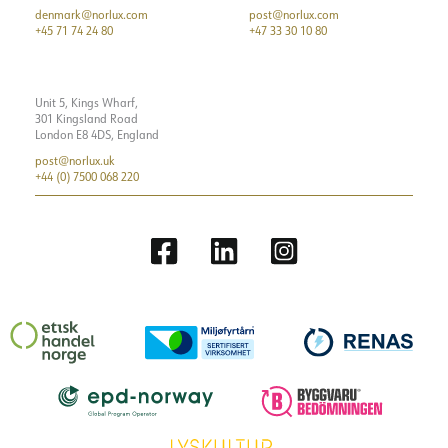
denmark@norlux.com
post@norlux.com
+45 71 74 24 80
+47 33 30 10 80
Unit 5, Kings Wharf,
301 Kingsland Road
London E8 4DS, England
post@norlux.uk
+44 (0) 7500 068 220