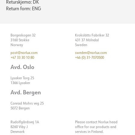
Returskjema: DK
Return form: ENG
Borgeskogen 32
Krokslätts Fabriker 32
3160 Stokke
431 37 Mölndal
Norway
Sweden
post@norlux.com
sweden@norlux.com
+47 33 30 10 80
+46 (0) 31-7070500
Avd. Oslo
Lysaker Torg 25
1366 Lysaker
Avd. Bergen
Conrad Mohrs veg 25
5072 Bergen
Rudolfgårdsvej 1A
Please contact Norlux head
8260 Viby J
office for our products and
Denmark
services in Finland.