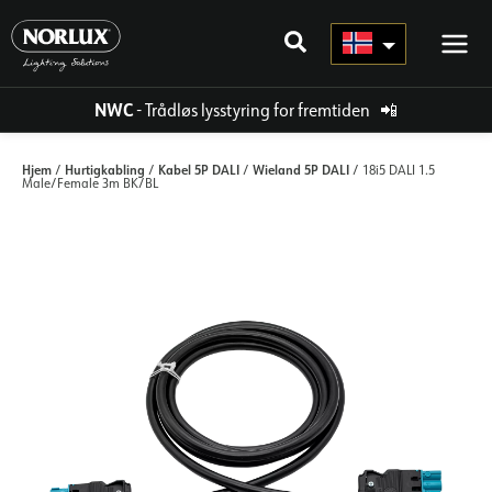
Hopp
rett
til
innholdet
NWC
- Trådløs lysstyring for fremtiden
📲
Hjem
Hurtigkabling
Kabel 5P DALI
Wieland 5P DALI
/
/
/
/ 18i5 DALI 1.5
Male/Female 3m BK/BL