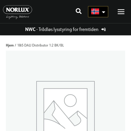
Hopp
rett
til
innholdet
NWC
- Trådløs lysstyring for fremtiden
📲
Hjem
/ 18i5 DALI Distributor 1:2 BK/BL