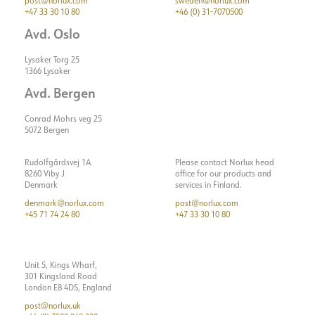
post@norlux.com
sweden@norlux.com
+47 33 30 10 80
+46 (0) 31-7070500
Avd. Oslo
Lysaker Torg 25
1366 Lysaker
Avd. Bergen
Conrad Mohrs veg 25
5072 Bergen
Rudolfgårdsvej 1A
Please contact Norlux head
8260 Viby J
office for our products and
Denmark
services in Finland.
denmark@norlux.com
post@norlux.com
+45 71 74 24 80
+47 33 30 10 80
Unit 5, Kings Wharf,
301 Kingsland Road
London E8 4DS, England
post@norlux.uk