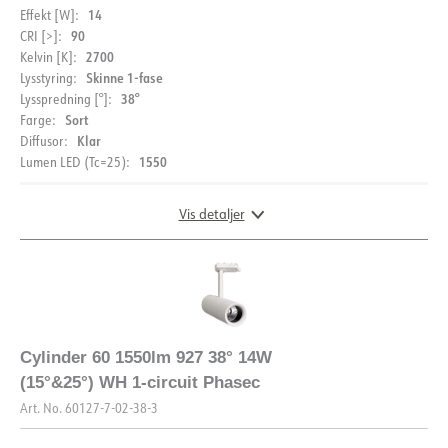
14
Effekt [W]:
90
CRI [>]:
2700
Kelvin [K]:
Skinne 1-fase
Lysstyring:
38°
Lysspredning [°]:
Sort
Farge:
Klar
Diffusor:
1550
Lumen LED (Tc=25):
Vis detaljer
DIMENSJONER OG LYSDISTRIBUSJON
Cylinder 60 1550lm 927 38° 14W
(15°&25°) WH 1-circuit Phasec
Art. No.
60127-7-02-38-3