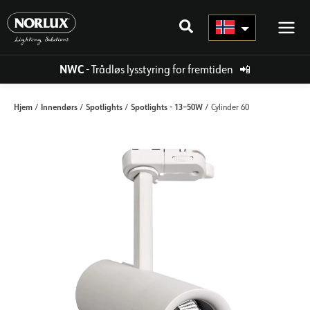
Hopp
rett
til
innholdet
NWC
- Trådløs lysstyring for fremtiden
📲
Hjem
Innendørs
Spotlights
Spotlights - 13–50W
/
/
/
/ Cylinder 60