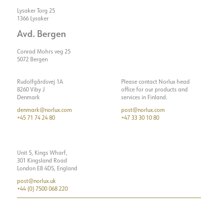
Optikk
Klar
C16
Lysaker Torg 25
Startstrøm tid [µs]
40
ELEKTRISK DATA
1366 Lysaker
Strøm LED [mA]
350
Avd. Bergen
MONTERING / TILKOBLING
Dimmetype
Faseavsnitt
Conrad Mohrs veg 25
Spenning [V]
230V 50Hz
5072 Bergen
Tilkobling
Skinne 3-fase
Isolasjonsklasse
1
Montering
Skinne, Tak
Vis detaljer
Rudolfgårdsvej 1A
Please contact Norlux head
Sokkel
N/A
8260 Viby J
office for our products and
Denmark
services in Finland.
Systemeffekt [W]
15
denmark@norlux.com
post@norlux.com
Maks. belastning pr. kurs -
50
+45 71 74 24 80
+47 33 30 10 80
B10
Maks. belastning pr. kurs -
80
B16
Unit 5, Kings Wharf,
301 Kingsland Road
Maks. belastning pr. kurs -
50
London E8 4DS, England
C10
post@norlux.uk
+44 (0) 7500 068 220
Maks. belastning pr. kurs -
80
C16
40