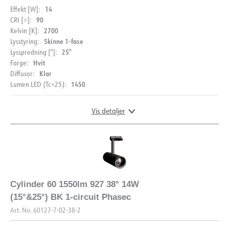
14
Effekt [W]:
90
CRI [>]:
2700
Kelvin [K]:
Skinne 1-fase
Lysstyring:
25°
Lysspredning [°]:
Hvit
Farge:
Klar
Diffusor:
1450
Lumen LED (Tc=25):
Vis detaljer
DIMENSJONER OG LYSDISTRIBUSJON
Cylinder 60 1550lm 927 38° 14W
(15°&25°) BK 1-circuit Phasec
Art. No.
60127-7-02-38-2