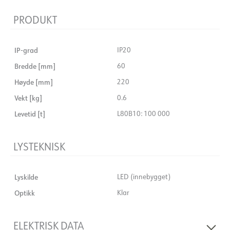
PRODUKT
IP-grad
IP20
Bredde [mm]
60
Høyde [mm]
220
Vekt [kg]
0.6
Levetid [t]
L80B10: 100 000
LYSTEKNISK
Lyskilde
LED (innebygget)
Optikk
Klar
ELEKTRISK DATA