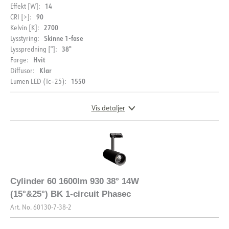
14
Effekt [W]:
90
CRI [>]:
2700
Kelvin [K]:
Skinne 1-fase
Lysstyring:
38°
Lysspredning [°]:
Hvit
Farge:
DOKUMENTASJON
Klar
Diffusor:
1550
Lumen LED (Tc=25):
Datablad (NO)
Datablad (ENG)
Vis detaljer
FDV (NO)
FDV (ENG)
DIMENSJONER OG LYSDISTRIBUSJON
Cylinder 60 1600lm 930 38° 14W
BESKRIVELSE
(15°&25°) BK 1-circuit Phasec
Art. No.
60130-7-38-2
PRODUKT
Cylinder 60 er en moderne og fleksibel spotlight med høyt
lysutbytte og høy fargegjengivelse. Driveren er