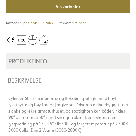
Vis varianter
Kategori:
Spotlights - 13–50W
Stikkord:
Cylinder
PRODUKTINFO
BESKRIVELSE
Cylinder 60 er en moderne og fleksibel spotlight med høyt
lysutbytte og høy fargegjengivelse. Driveren er innebygget i det
slanke og lekre armaturhuset, og spotlighten kan både vinkles
90° og roteres 350° rundt sin egen akse. Den leveres med
lysspredning på 15°, 25° eller 38° og fargetemperatur på 2700K,
3000K eller Dim 2 Warm (3000-2000K).