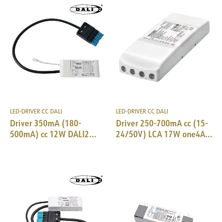
LED-DRIVER CC DALI
LED-DRIVER CC DALI
Driver 350mA (180-
Driver 250-700mA cc (15-
500mA) cc 12W DALI2
24/50V) LCA 17W one4All
AcTec SM-plug 18i5DALI
SR PRE DALI