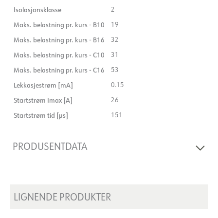
Isolasjonsklasse
2
Maks. belastning pr. kurs - B10
19
Maks. belastning pr. kurs - B16
32
Maks. belastning pr. kurs - C10
31
Maks. belastning pr. kurs - C16
53
Lekkasjestrøm [mA]
0.15
Startstrøm Imax [A]
26
Startstrøm tid [µs]
151
PRODUSENTDATA
Produsent
Tridonic
Produsentens beskrivelse
Label:0300-14 400mA +
28001112-plug
LIGNENDE PRODUKTER