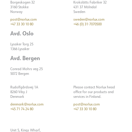
Borgeskogen 32
Krokslätts Fabriker 32
3160 Stokke
431 37 Mölndal
Norway
Sweden
post@norlux.com
sweden@norlux.com
+47 33 30 10 80
+46 (0) 31-7070500
Avd. Oslo
Lysaker Torg 25
1366 Lysaker
Avd. Bergen
Conrad Mohrs veg 25
5072 Bergen
Rudolfgårdsvej 1A
Please contact Norlux head
8260 Viby J
office for our products and
Denmark
services in Finland.
denmark@norlux.com
post@norlux.com
+45 71 74 24 80
+47 33 30 10 80
Unit 5, Kings Wharf,