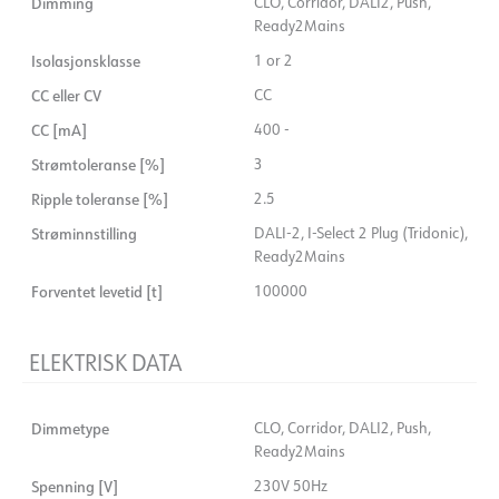
Dimming
CLO, Corridor, DALI2, Push,
Ready2Mains
Isolasjonsklasse
1 or 2
CC eller CV
CC
CC [mA]
400 -
Strømtoleranse [%]
3
Ripple toleranse [%]
2.5
Strøminnstilling
DALI-2, I-Select 2 Plug (Tridonic),
Ready2Mains
Forventet levetid [t]
100000
ELEKTRISK DATA
Dimmetype
CLO, Corridor, DALI2, Push,
Ready2Mains
Spenning [V]
230V 50Hz