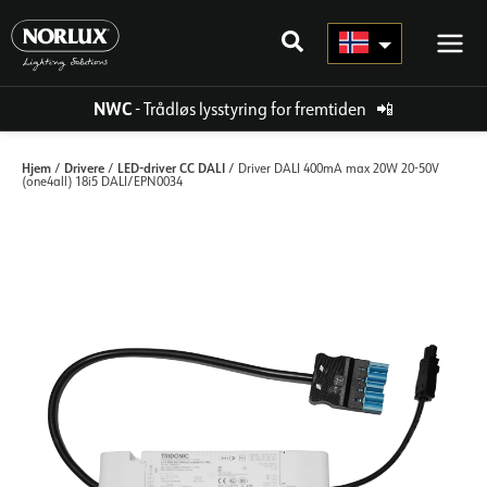
Hopp
rett
til
innholdet
NWC
- Trådløs lysstyring for fremtiden
📲
Hjem
Drivere
LED-driver CC DALI
/
/
/ Driver DALI 400mA max 20W 20-50V
(one4all) 18i5 DALI/EPN0034