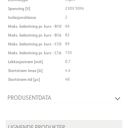
Spenning [V]
230V 50Hz
Isolasjonsklasse
2
Maks. belastning pr. kurs - B10
66
Maks. belastning pr. kurs - B16
82
Maks. belastning pr. kurs - C10
85
Maks. belastning pr. kurs - C16
155
Lekkasjestrøm [mA]
0.7
Startstrøm Imax [A]
4.4
Startstrøm tid [µs]
48
PRODUSENTDATA
Produsent
Philips
Produsentens beskrivelse
Xitanium 25W 0.45-0.6A 42V DS
I 230V
LIGNENDE PRODUKTER