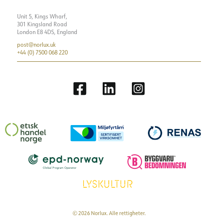
Unit 5, Kings Wharf,
301 Kingsland Road
London E8 4DS, England
post@norlux.uk
+44 (0) 7500 068 220
© 2026 Norlux. Alle rettigheter.