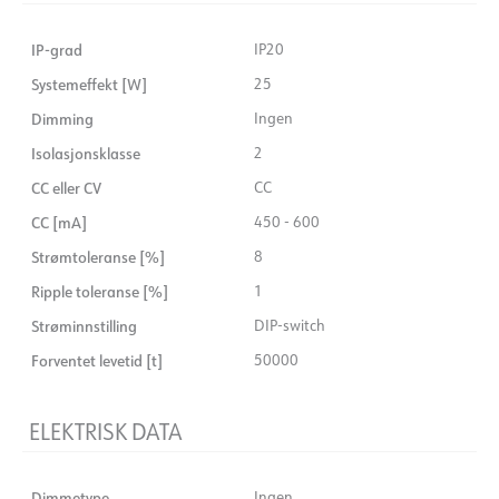
IP-grad
IP20
Systemeffekt [W]
25
Dimming
Ingen
Isolasjonsklasse
2
CC eller CV
CC
CC [mA]
450 - 600
Strømtoleranse [%]
8
Ripple toleranse [%]
1
Strøminnstilling
DIP-switch
Forventet levetid [t]
50000
ELEKTRISK DATA
Dimmetype
Ingen