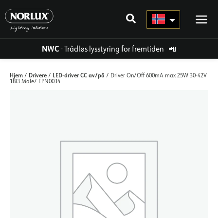
Hopp
rett
til
innholdet
NWC
- Trådløs lysstyring for fremtiden
📲
Hjem
Drivere
LED-driver CC av/på
/
/
/ Driver On/Off 600mA max 25W 30-42V
18i3 Male/ EPN0034