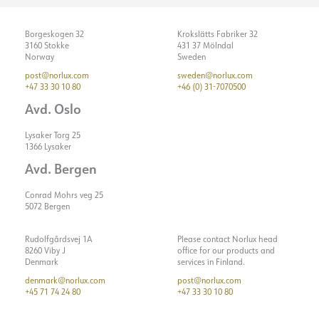
Borgeskogen 32
Krokslätts Fabriker 32
3160 Stokke
431 37 Mölndal
Norway
Sweden
post@norlux.com
sweden@norlux.com
+47 33 30 10 80
+46 (0) 31-7070500
Avd. Oslo
Lysaker Torg 25
1366 Lysaker
Avd. Bergen
Conrad Mohrs veg 25
5072 Bergen
Rudolfgårdsvej 1A
Please contact Norlux head
8260 Viby J
office for our products and
Denmark
services in Finland.
denmark@norlux.com
post@norlux.com
+45 71 74 24 80
+47 33 30 10 80