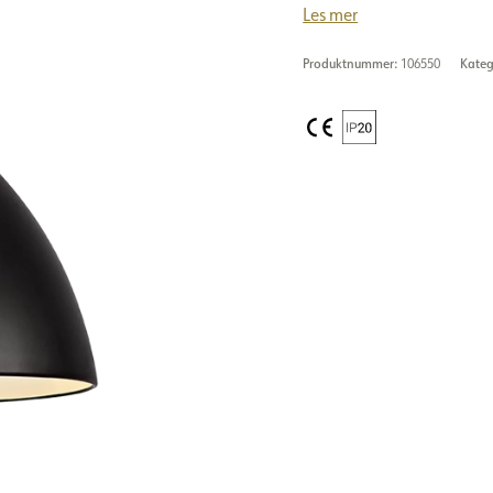
Les mer
Produktnummer:
106550
Kateg