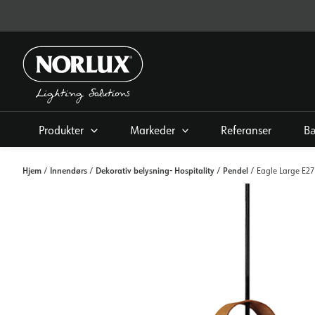
Hopp
rett
til
innholdet
Produkter
Markeder
Referanser
Bæ
Hjem
Innendørs
Dekorativ belysning- Hospitality
Pendel
/
/
/
/ Eagle Large E