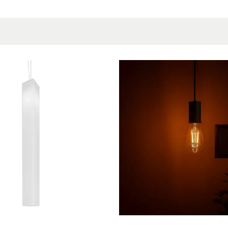
Tilkobling
Montering