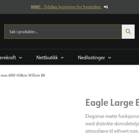
NWC
- Trådløs lysstyring for fremtiden
📲
rekraft
Nettbutikk
Nedlastinger
27 max 60W H38cm W35cm BK
Eagle Large
Eleganse møter funksjonal
med distinkte skinndetalj
atmosfære til ethvert rom