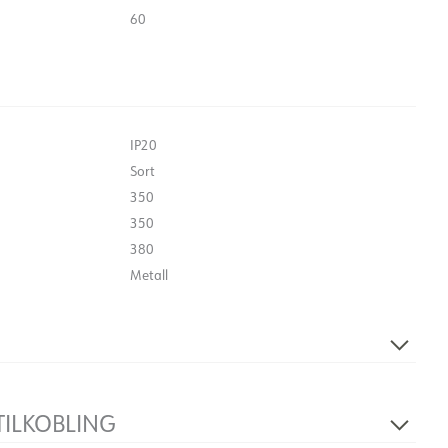
60
IP20
Sort
350
350
380
Metall
Lyskilde ikke inkludert
TILKOBLING