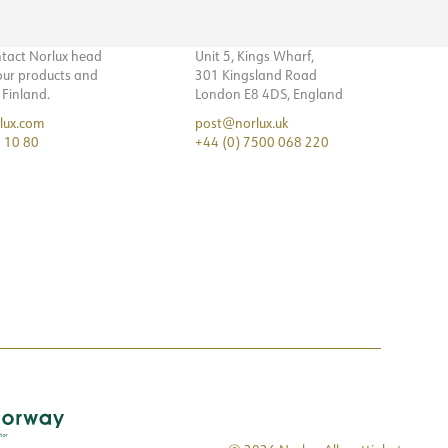
ntact Norlux head
Unit 5, Kings Wharf,
 our products and
301 Kingsland Road
n Finland.
London E8 4DS, England
lux.com
post@norlux.uk
 10 80
+44 (0) 7500 068 220