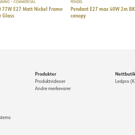
SNING – COMMERCIAL
PENDEL
0 77W E27 Matt Nickel Frame
Pendant E27 max 40W 2m BK 
y Glass
canopy
Produkter
Nettbuti
Produktvideoer
Ledpro (
Andre merkevarer
stems