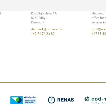
32
Rudolfgårdsvej 1A
Please co
8260 Viby J
office for
Denmark
services i
denmark@norlux.com
post@nor
+45 71 74 24 80
+47 33 30