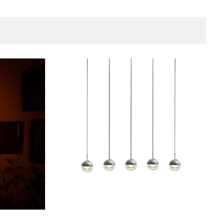
Kabel
Nedhengt, Tak, Innredning