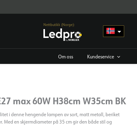
Nettbutikk (Norge):
Om oss
Kundeservice
 E27 max 60W H38cm W35cm BK
itet i denne hengende lampen av sort, matt metall, beriket
er. Med en skjermdiameter på 35 cm gir den både stil og
.