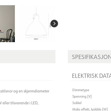
SPESIFIKASJO
ELEKTRISK DAT
Dimmetype
kstilsnor og en skjermdiameter
Spenning [V]
ller tilsvarende i LED,
Sokkel
Maks effekt, lyskilde [W]