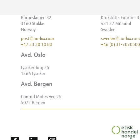
Borgeskogen 32
Krokslätts Fabriker 
3160 Stokke
431 37 Mölndal
Norway
Sweden
post@norlux.com
sweden@norlux.com
+47 33 30 10 80
+46 (0) 31-7070500
Avd. Oslo
Lysaker Torg 25
1366 Lysaker
Avd. Bergen
Conrad Mohrs veg 25
5072 Bergen