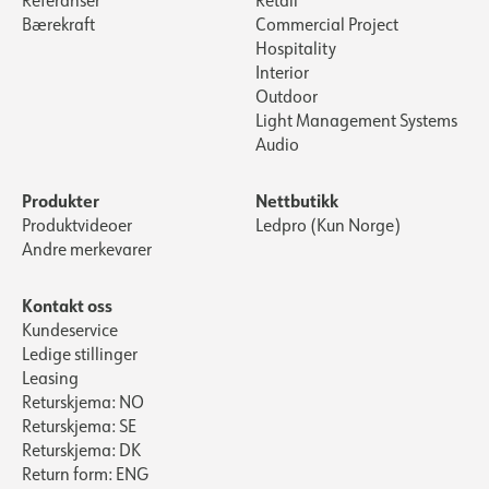
Referanser
Retail
Bærekraft
Commercial Project
Hospitality
Interior
Outdoor
Light Management Systems
Audio
Produkter
Nettbutikk
Produktvideoer
Ledpro (Kun Norge)
Andre merkevarer
Kontakt oss
Kundeservice
Ledige stillinger
Leasing
Returskjema: NO
Returskjema: SE
Returskjema: DK
Return form: ENG