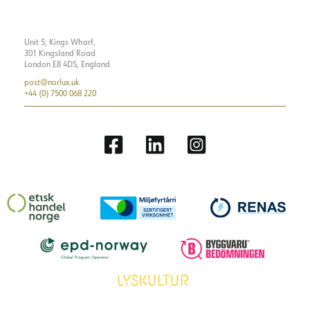
Unit 5, Kings Wharf,
301 Kingsland Road
London E8 4DS, England
post@norlux.uk
+44 (0) 7500 068 220