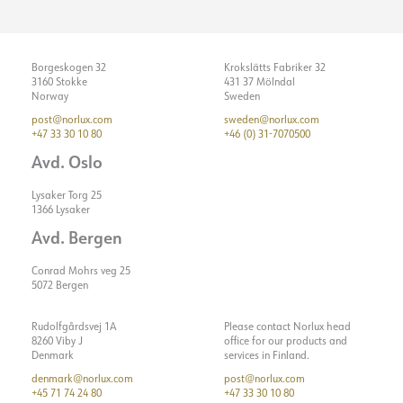
Borgeskogen 32
Krokslätts Fabriker 32
3160 Stokke
431 37 Mölndal
Norway
Sweden
post@norlux.com
sweden@norlux.com
+47 33 30 10 80
+46 (0) 31-7070500
Avd. Oslo
Lysaker Torg 25
1366 Lysaker
Avd. Bergen
Conrad Mohrs veg 25
5072 Bergen
Rudolfgårdsvej 1A
Please contact Norlux head
8260 Viby J
office for our products and
Denmark
services in Finland.
denmark@norlux.com
post@norlux.com
+45 71 74 24 80
+47 33 30 10 80