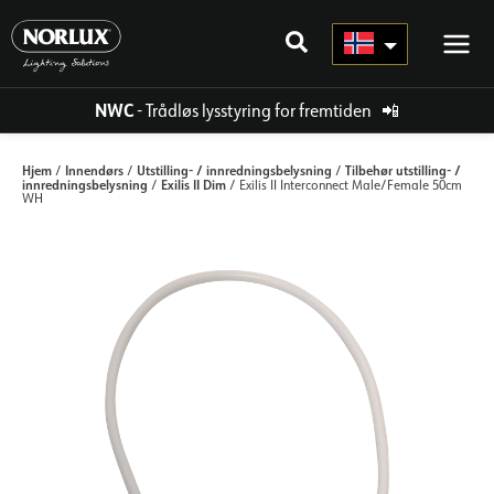
Hopp
rett
til
innholdet
NWC
- Trådløs lysstyring for fremtiden
📲
Hjem
Innendørs
Utstilling- / innredningsbelysning
Tilbehør utstilling- /
/
/
/
innredningsbelysning
Exilis II Dim
/
/ Exilis II Interconnect Male/Female 50cm
WH