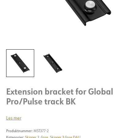
Extension bracket for Global
Pro/Pulse track BK
Les mer
Produktnummer:
MST377-2
Kategorier:
Skinner 3 -fase
,
Skinner 3-fase DALI