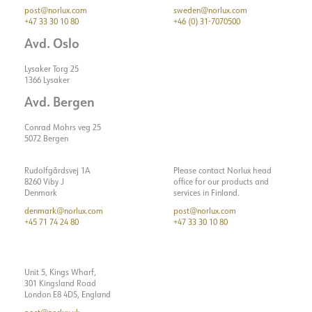
post@norlux.com
sweden@norlux.com
+47 33 30 10 80
+46 (0) 31-7070500
Avd. Oslo
Lysaker Torg 25
1366 Lysaker
Avd. Bergen
Conrad Mohrs veg 25
5072 Bergen
Rudolfgårdsvej 1A
Please contact Norlux head
8260 Viby J
office for our products and
Denmark
services in Finland.
denmark@norlux.com
post@norlux.com
+45 71 74 24 80
+47 33 30 10 80
Unit 5, Kings Wharf,
301 Kingsland Road
London E8 4DS, England