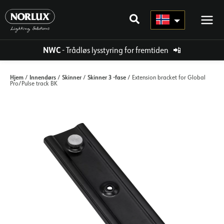
Hopp
rett
til
innholdet
NWC
- Trådløs lysstyring for fremtiden
📲
Hjem
Innendørs
Skinner
Skinner 3 -fase
/
/
/
/ Extension bracket for Global
Pro/Pulse track BK