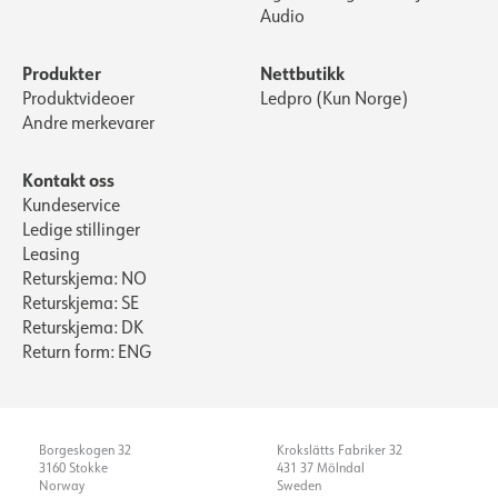
Audio
Produkter
Nettbutikk
Produktvideoer
Ledpro (Kun Norge)
Andre merkevarer
Kontakt oss
Kundeservice
Ledige stillinger
Leasing
Returskjema: NO
Returskjema: SE
Returskjema: DK
Return form: ENG
Borgeskogen 32
Krokslätts Fabriker 32
3160 Stokke
431 37 Mölndal
Norway
Sweden