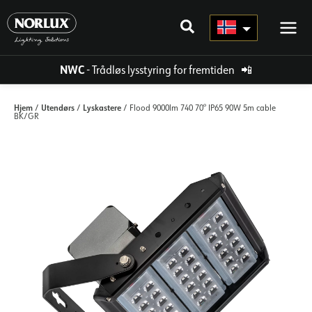
Hopp
rett
til
innholdet
NWC
- Trådløs lysstyring for fremtiden
📲
Hjem
Utendørs
Lyskastere
/
/
/ Flood 9000lm 740 70° IP65 90W 5m cable
BK/GR