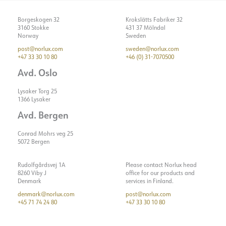
Borgeskogen 32
Krokslätts Fabriker 32
3160 Stokke
431 37 Mölndal
Norway
Sweden
post@norlux.com
sweden@norlux.com
+47 33 30 10 80
+46 (0) 31-7070500
Avd. Oslo
Lysaker Torg 25
1366 Lysaker
Avd. Bergen
Conrad Mohrs veg 25
5072 Bergen
Rudolfgårdsvej 1A
Please contact Norlux head
8260 Viby J
office for our products and
Denmark
services in Finland.
denmark@norlux.com
post@norlux.com
+45 71 74 24 80
+47 33 30 10 80