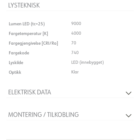
LYSTEKNISK
Lumen LED (tc=25)
9000
Fargetemperatur [K]
4000
Fargegjengivelse [CRI/Ra]
70
Fargekode
740
Lyskilde
LED (innebygget)
Optikk
Klar
ELEKTRISK DATA
Spenning [V]
230V 50Hz
MONTERING / TILKOBLING
Isolasjonsklasse
2
Systemeffekt [W]
90
Tilkobling
Kabel 5m
Montering
Vegg