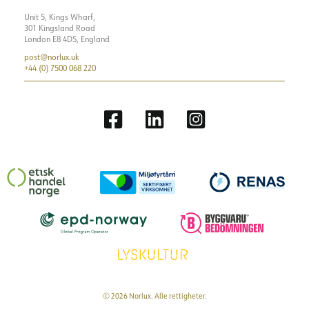
Unit 5, Kings Wharf,
301 Kingsland Road
London E8 4DS, England
post@norlux.uk
+44 (0) 7500 068 220
© 2026 Norlux. Alle rettigheter.