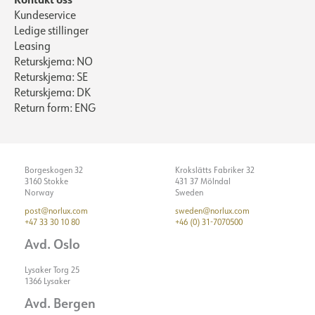
Kundeservice
Ledige stillinger
Leasing
Returskjema: NO
Returskjema: SE
Returskjema: DK
Return form: ENG
Borgeskogen 32
Krokslätts Fabriker 32
3160 Stokke
431 37 Mölndal
Norway
Sweden
post@norlux.com
sweden@norlux.com
+47 33 30 10 80
+46 (0) 31-7070500
Avd. Oslo
Lysaker Torg 25
1366 Lysaker
Avd. Bergen