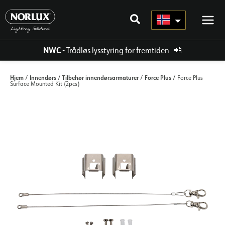
Hopp
rett
til
innholdet
NWC
- Trådløs lysstyring for fremtiden
📲
Hjem
Innendørs
Tilbehør innendørsarmaturer
Force Plus
/
/
/
/ Force Plus
Surface Mounted Kit (2pcs)