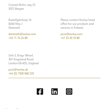
Conrad Mohrs veg 25
5072 Bergen
Rudolfgårdsvej 1A
Please contact Norlux head
8260 Viby J
office for our products and
Denmark
services in Finland.
denmark@norlux.com
post@norlux.com
+45 71 74 24 80
+47 33 30 10 80
Unit 5, Kings Wharf,
301 Kingsland Road
London E8 4DS, England
post@norlux.uk
+44 (0) 7500 068 220