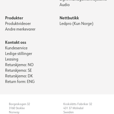
Audio
Produkter
Nettbutikk
Produktvideoer
Ledpro (Kun Norge)
Andre merkevarer
Kontakt oss
Kundeservice
Ledige stillinger
Leasing
Returskjema: NO
Returskjema: SE
Returskjema: DK
Return form: ENG
Borgeskogen 32
Krokslätts Fabriker 32
3160 Stokke
431 37 Mölndal
Norway
Sweden