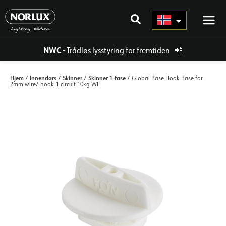
Hopp
rett
til
innholdet
NWC
- Trådløs lysstyring for fremtiden
📲
Hjem
Innendørs
Skinner
Skinner 1-fase
/
/
/
/ Global Base Hook Base for
2mm wire/ hook 1-circuit 10kg WH