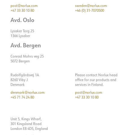
post@norlux.com
sweden@norlux.com
+47 33 30 10 80
+46 (0) 31-7070500
Avd. Oslo
Lysaker Torg 25
1366 Lysaker
Avd. Bergen
Conrad Mohrs veg 25
5072 Bergen
Rudolfgårdsvej 1A
Please contact Norlux head
8260 Viby J
office for our products and
Denmark
services in Finland.
denmark@norlux.com
post@norlux.com
+45 71 74 24 80
+47 33 30 10 80
Unit 5, Kings Wharf,
301 Kingsland Road
London E8 4DS, England