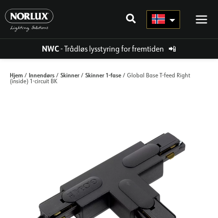
Hopp
rett
til
innholdet
NWC
- Trådløs lysstyring for fremtiden
📲
Hjem
Innendørs
Skinner
Skinner 1-fase
/
/
/
/ Global Base T-feed Right
(inside) 1-circuit BK