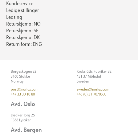
Kundeservice
Ledige stillinger
Leasing
Returskjema: NO
Returskjema: SE
Returskjema: DK
Return form: ENG
Borgeskogen 32
Krokslätts Fabriker 32
3160 Stokke
431 37 Mölndal
Norway
Sweden
post@norlux.com
sweden@norlux.com
+47 33 30 10 80
+46 (0) 31-7070500
Avd. Oslo
Lysaker Torg 25
1366 Lysaker
Avd. Bergen