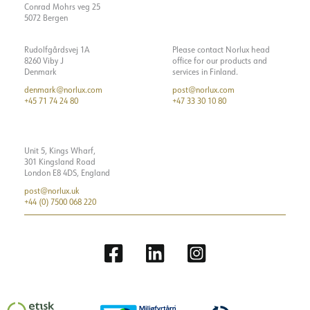
Conrad Mohrs veg 25
5072 Bergen
Rudolfgårdsvej 1A
Please contact Norlux head
8260 Viby J
office for our products and
Denmark
services in Finland.
denmark@norlux.com
post@norlux.com
+45 71 74 24 80
+47 33 30 10 80
Unit 5, Kings Wharf,
301 Kingsland Road
London E8 4DS, England
post@norlux.uk
+44 (0) 7500 068 220