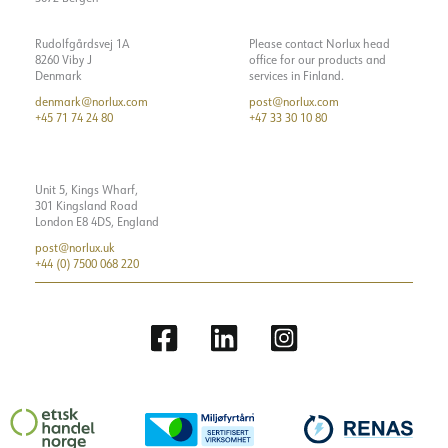
Rudolfgårdsvej 1A
Please contact Norlux head
8260 Viby J
office for our products and
Denmark
services in Finland.
denmark@norlux.com
post@norlux.com
+45 71 74 24 80
+47 33 30 10 80
Unit 5, Kings Wharf,
301 Kingsland Road
London E8 4DS, England
post@norlux.uk
+44 (0) 7500 068 220