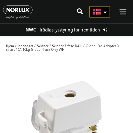
Hopp
rett
til
innholdet
NWC
- Trådløs lysstyring for fremtiden
📲
Hjem
Innendørs
Skinner
Skinner 3-fase DALI
/
/
/
/ Global Pro Adapter 3-
circuit 16A 10kg Global Track Only WH