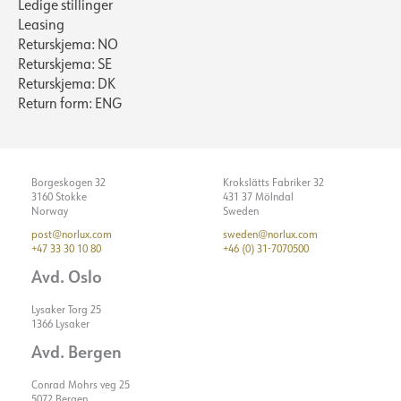
Ledige stillinger
Leasing
Returskjema: NO
Returskjema: SE
Returskjema: DK
Return form: ENG
Borgeskogen 32
Krokslätts Fabriker 32
3160 Stokke
431 37 Mölndal
Norway
Sweden
post@norlux.com
sweden@norlux.com
+47 33 30 10 80
+46 (0) 31-7070500
Avd. Oslo
Lysaker Torg 25
1366 Lysaker
Avd. Bergen
Conrad Mohrs veg 25
5072 Bergen